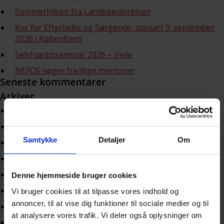
Sommerhilsen fra Landsbestyrelsen
Kor for Efterladte og Sørgende, opstart 9. september
2026 i København
Selvhjælpsseminar 2026 – Vejle
NEFOS søger frivillige mentorer
Seneste kommentarer
Arkiver
juli 2026
juni 2026
Samtykke
Detaljer
Om
maj 2026
april 2026
marts 2026
Denne hjemmeside bruger cookies
februar 2026
Vi bruger cookies til at tilpasse vores indhold og
annoncer, til at vise dig funktioner til sociale medier og til
januar 2026
at analysere vores trafik. Vi deler også oplysninger om
december 2025