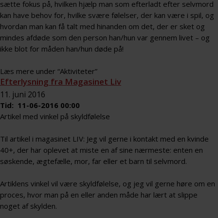
sætte fokus på, hvilken hjælp man som efterladt efter selvmord
kan have behov for, hvilke svære følelser, der kan være i spil, og
hvordan man kan få talt med hinanden om det, der er sket og
mindes afdøde som den person han/hun var gennem livet – og
ikke blot for måden han/hun døde på!
Læs mere under “Aktiviteter”
Efterlysning fra Magasinet Liv
11. juni 2016
Tid: 11-06-2016 00:00
Artikel med vinkel på skyldfølelse
Til artikel i magasinet LIV: Jeg vil gerne i kontakt med en kvinde
40+, der har oplevet at miste en af sine nærmeste: enten en
søskende, ægtefælle, mor, far eller et barn til selvmord.
Artiklens vinkel vil være skyldfølelse, og jeg vil gerne høre om en
proces, hvor man på en eller anden måde har lært at slippe
noget af skylden.