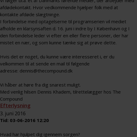
Vi følger bl.a. et af Danmarks førende medier, der arbejder med
afdødekontakt. Hvor vedkommende hjælper folk med at
kontakte afdøde slægtninge.
I forbindelse med optagelserne til programserien vil mediet
afholde en klarsynsaften d. 16. juni i indre by I København og I
den forbindelse leder vi efter en eller flere personer, der har
mistet en nær, og som kunne tænke sig at prøve dette.
Hvis det er noget, du kunne være interesseret i, er du
velkommen til at sende en mail til følgende
adresse:
dennis@thecompound.dk
Vi håber at høre fra dig snarest muligt.
Med venlig hilsen Dennis Khadem, tilrettelægger hos The
Compound
Efterlysning
3. juni 2016
Tid: 03-06-2016 12:20
Hvad har hjulpet dig igennem sorgen?