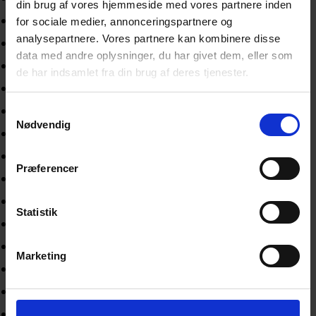
din brug af vores hjemmeside med vores partnere inden
november 2025
for sociale medier, annonceringspartnere og
analysepartnere. Vores partnere kan kombinere disse
oktober 2025
data med andre oplysninger, du har givet dem, eller som
september 2025
de har indsamlet fra din brug af deres tjenester.
august 2025
juli 2025
Samtykkevalg
Nødvendig
maj 2025
april 2025
Præferencer
februar 2025
januar 2025
Statistik
december 2024
november 2024
Marketing
oktober 2024
september 2024
august 2024