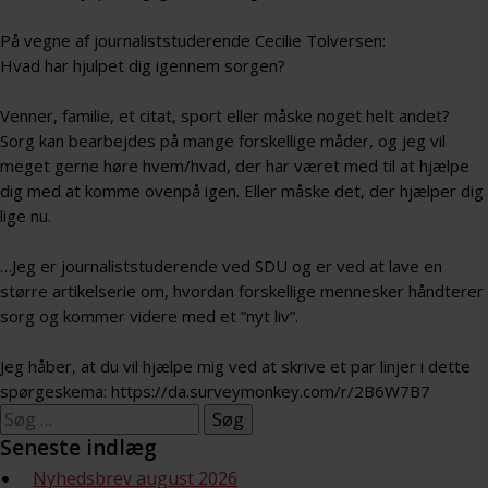
På vegne af journaliststuderende Cecilie Tolversen:
Hvad har hjulpet dig igennem sorgen?
Venner, familie, et citat, sport eller måske noget helt andet?
Sorg kan bearbejdes på mange forskellige måder, og jeg vil
meget gerne høre hvem/hvad, der har været med til at hjælpe
dig med at komme ovenpå igen. Eller måske det, der hjælper dig
lige nu.
…Jeg er journaliststuderende ved SDU og er ved at lave en
større artikelserie om, hvordan forskellige mennesker håndterer
sorg og kommer videre med et ”nyt liv”.
Jeg håber, at du vil hjælpe mig ved at skrive et par linjer i dette
spørgeskema: https://da.surveymonkey.com/r/2B6W7B7
Søg
efter:
Seneste indlæg
Nyhedsbrev august 2026