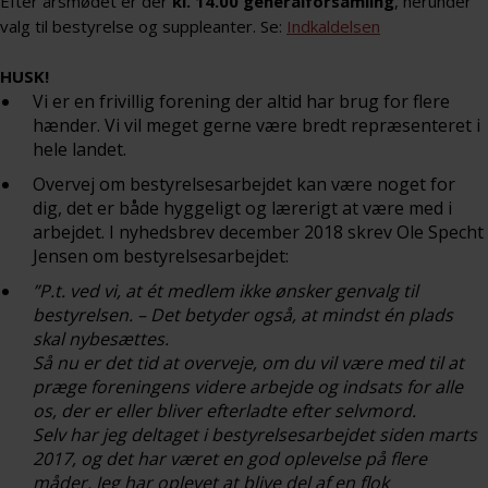
Efter årsmødet er der
kl. 14.00 generalforsamling
, herunder
valg til bestyrelse og suppleanter. Se:
Indkaldelsen
HUSK!
Vi er en frivillig forening der altid har brug for flere
hænder. Vi vil meget gerne være bredt repræsenteret i
hele landet.
Overvej om bestyrelsesarbejdet kan være noget for
dig, det er både hyggeligt og lærerigt at være med i
arbejdet. I nyhedsbrev december 2018 skrev Ole Specht
Jensen om bestyrelsesarbejdet:
”P.t. ved vi, at ét medlem ikke ønsker genvalg til
bestyrelsen. – Det betyder også, at mindst én plads
skal nybesættes.
Så nu er det tid at overveje, om du vil være med til at
præge foreningens videre arbejde og indsats for alle
os, der er eller bliver efterladte efter selvmord.
Selv har jeg deltaget i bestyrelsesarbejdet siden marts
2017, og det har været en god oplevelse på flere
måder. Jeg har oplevet at blive del af en flok