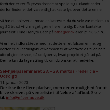
fordi der er ret få jævnaldrende at spejle sig i. Blandt andet
derfor finder vi det væsentligt at kaste lys over dette emne.
Så har du oplevet at miste en kæreste, da du selv var mellem 16
og 32 år, så vil vi meget gerne høre fra dig. Du kan kontakte
journalist Trine Hørlyck Bech på
btbe@dr.dk
eller 21 16 87 76.
Vi er helt indforståede med, at dette er et følsom emne, og
derfor er du naturligvis velkommen til at kontakte os til en helt
uforpligtende snak, så uddyber vi, hvad projektet går ud på.
Derfra kan du tage stilling til, om du ønsker at medvirke.
Selvhjælpsseminaret 28. – 29. marts i Fredericia –
Udsolgt!
11. januar 2020
Der ikke ikke flere pladser, men der er mulighed for at
blive skrevet på venteliste i tilfælde af afbud. Skriv
til:
info@efterladte.dk