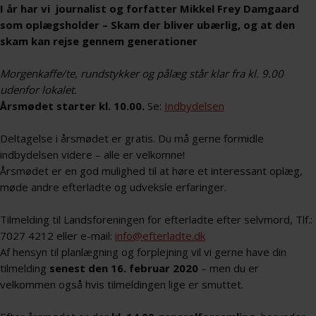
I år har vi journalist og forfatter Mikkel Frey Damgaard
som oplægsholder –
Skam der bliver ubærlig, og at den
skam kan rejse gennem generationer
Morgenkaffe/te, rundstykker og pålæg står klar fra kl. 9.00
udenfor lokalet.
Årsmødet starter kl. 10.00.
Se:
Indbydelsen
Deltagelse i årsmødet er gratis. Du må gerne formidle
indbydelsen videre – alle er velkomne!
Årsmødet er en god mulighed til at høre et interessant oplæg,
møde andre efterladte og udveksle erfaringer.
Tilmelding til Landsforeningen for efterladte efter selvmord, Tlf.:
7027 4212 eller e-mail:
info@efterladte.dk
Af hensyn til planlægning og forplejning vil vi gerne have din
tilmelding
senest den 16. februar 2020
– men du er
velkommen også hvis tilmeldingen lige er smuttet.