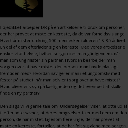
I øjeblikket arbejder DR på en artikelserie til dr.dk om personer,
der har prøvet at miste en kæreste, da de var forholdsvis unge.
Hvert år mister omkring 500 mennesker i alderen 18-35 år livet.
En del af dem efterlader sig en kæreste. Med vores artikelserie
ønsker vi at belyse, hvilken sorgproces man går igennem, når
man som ung mister sin partner. Hvordan bearbejder man
sorgen over at have mistet den person, man havde planlagt
fremtiden med? Hvordan navigerer man i et ungdomsliv med
fester på studiet, når man selv er i sorg over at have mistet?
Hvad bliver ens syn på kærligheden og det eventuelt at skulle
finde en ny partner?
Den slags vil vi gerne tale om. Undersøgelser viser, at otte ud af
ti efterladte savner, at deres omgivelser taler med dem om den
person, de har mistet. Ligesom flere unge, der har prøvet at
miste en kæreste, fortæller, at de har følt sig alene med sorgen,