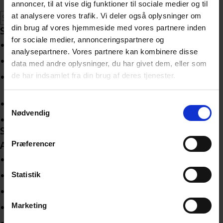
annoncer, til at vise dig funktioner til sociale medier og til
Søg
at analysere vores trafik. Vi deler også oplysninger om
efter:
din brug af vores hjemmeside med vores partnere inden
Seneste indlæg
for sociale medier, annonceringspartnere og
Nyhedsbrev august 2026
analysepartnere. Vores partnere kan kombinere disse
Sommerhilsen fra Landsbestyrelsen
data med andre oplysninger, du har givet dem, eller som
de har indsamlet fra din brug af deres tjenester.
Kor for Efterladte og Sørgende, opstart 9. september
2026 i København
Selvhjælpsseminar 2026 – Vejle
Samtykkevalg
Nødvendig
NEFOS søger frivillige mentorer
Seneste kommentarer
Arkiver
Præferencer
juli 2026
juni 2026
Statistik
maj 2026
Marketing
april 2026