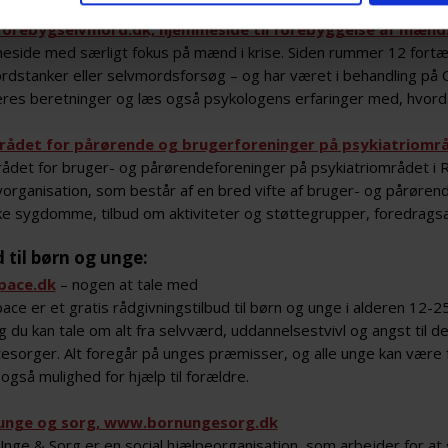
orebygselvmord.dk, hjemmeside til forebyggelse af mænd
side med særligt fokus på mænd i krise. Siden rummer 12 fortæl
rdstanker eller selvmordsforsøg – og har været i behandling på 
res beretninger og læs også psykologens erfaringer med, hvord
rådet for pårørende og brugerforeninger på psykiatriomr
rådet for bruger- og pårørendeforeninger på psykiatriområdet i 
yorganisation, som består af en bred vifte af bruger- og pårøren
ke sygdomme, tilbud om aktiviteter og støttegrupper, foredragsa
d til børn og unge:
pace.dk
– nogen at tale med
ce er et gratis rådgivningstilbud til børn og unge i alderen 12-25
 du kan tale om alt fra selvværd, uddannelsestvivl og angst til 
esorger. Alt foregår på unges præmisser, og alle unge kan være 
også mulighed for hjælp til forældre.
 unge og sorg, www.bornungesorg.dk
Unge & Sorg er en social hjælpeorganisation, som arbejder for at 