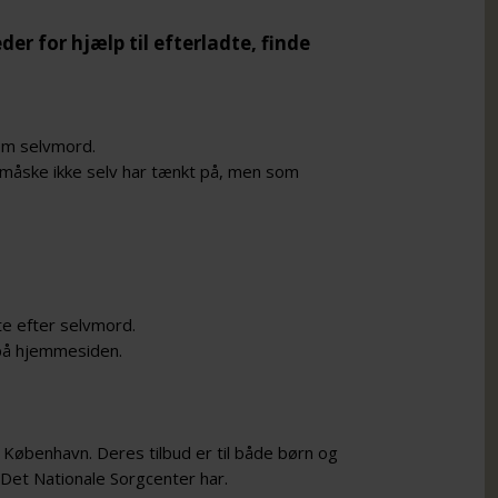
er for hjælp til efterladte, finde
om selvmord.
, du måske ikke selv har tænkt på, men som
te efter selvmord.
 på hjemmesiden.
g København. Deres tilbud er til både børn og
 Det Nationale Sorgcenter har.