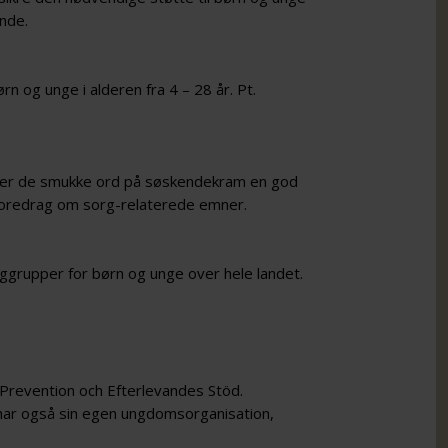
ende.
 og unge i alderen fra 4 – 28 år. Pt.
der de smukke ord på søskendekram en god
 foredrag om sorg-relaterede emner.
ggrupper for børn og unge over hele landet.
dPrevention och Efterlevandes Stöd.
har også sin egen ungdomsorganisation,