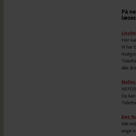
På ne
læses
Livslin
Her ka
Vi har 
muligvi
Telefo
Alle år
Nefos
NEFOS e
Du kan
Telefo
Det N
Klik in
unge o