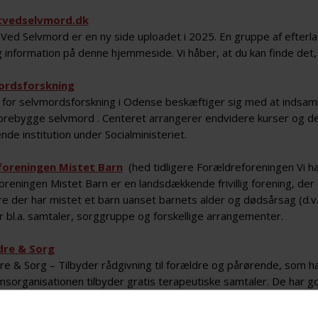
tvedselvmord.dk
 Ved Selvmord er en ny side uploadet i 2025. En gruppe af efterla
g information på denne hjemmeside. Vi håber, at du kan finde det, 
ordsforskning
 for selvmordsforskning i Odense beskæftiger sig med at indsa
orebygge selvmord . Centeret arrangerer endvidere kurser og delt
nde institution under Socialministeriet.
foreningen Mistet Barn
(hed tidligere Forældreforeningen Vi ha
reningen Mistet Barn er en landsdækkende frivillig forening, der
re der har mistet et barn uanset barnets alder og dødsårsag (d.v
r bl.a. samtaler, sorggruppe og forskellige arrangementer.
dre & Sorg
e & Sorg – Tilbyder rådgivning til forældre og pårørende, som har 
sorganisationen tilbyder gratis terapeutiske samtaler. De har g
iden, bl.a. bogen “Når du har mistet dit barn”.