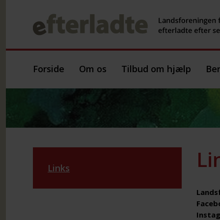
Forside
Om os
Tilbud om hjælp
Ber
Li
Links
Landsf
Faceb
Insta