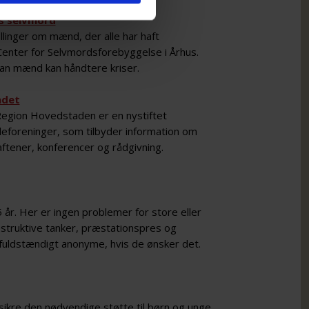
s selvmord
linger om mænd, der alle har haft
Center for Selvmordsforebyggelse i Århus.
an mænd kan håndtere kriser.
ådet
Region Hovedstaden er en nystiftet
deforeninger, som tilbyder information om
ftener, konferencer og rådgivning.
 år. Her er ingen problemer for store eller
destruktive tanker, præstationspres og
fuldstændigt anonyme, hvis de ønsker det.
sikre den nødvendige støtte til børn og unge