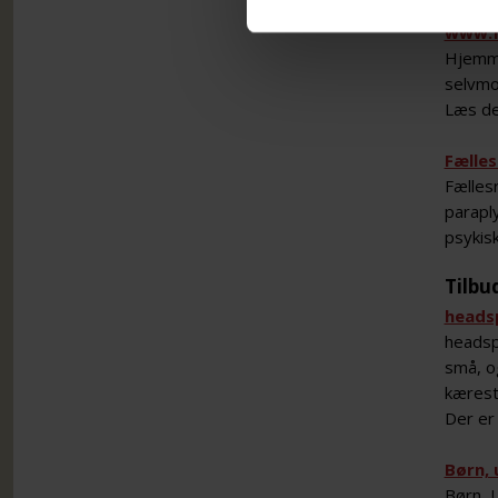
www.f
Hjemme
selvmo
Læs de
Fælles
Fælles
parapl
psykis
Tilbu
heads
headspa
små, og
kærest
Der er 
Børn,
Børn, 