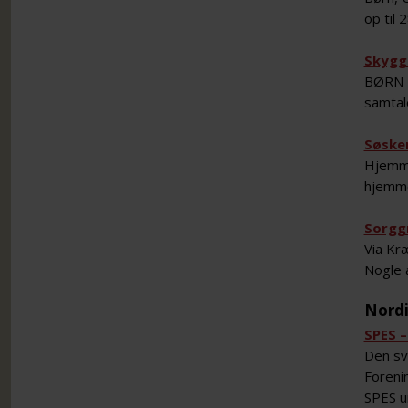
op til 
Skygg
BØRN I
samtal
Søske
Hjemme
hjemme
Sorgg
Via Kr
Nogle 
Nordi
SPES –
Den sv
Foreni
SPES u