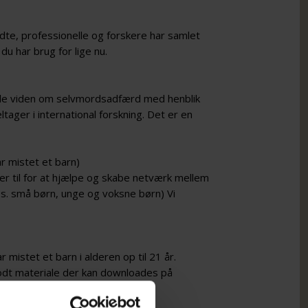
dte, professionelle og forskere har samlet
du har brug for lige nu.
mle viden om selvmordsadfærd med henblik
ager i international forskning. Det er en
r mistet et barn)
 er til for at hjælpe og skabe netværk mellem
.s. små børn, unge og voksne børn) Vi
mistet et barn i alderen op til 21 år.
odt materiale der kan downloades på