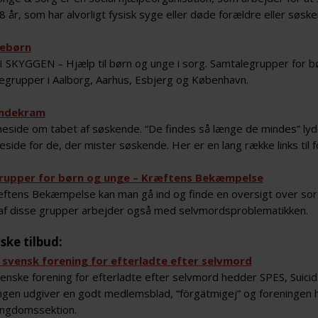
28 år, som har alvorligt fysisk syge eller døde forældre eller søsk
ebørn
 SKYGGEN – Hjælp til børn og unge i sorg. Samtalegrupper for børn
egrupper i Aalborg, Aarhus, Esbjerg og København.
ndekram
side om tabet af søskende. “De findes så længe de mindes” ly
side for de, der mister søskende. Her er en lang række links til
rupper for børn og unge – Kræftens Bekæmpelse
æftens Bekæmpelse kan man gå ind og finde en oversigt over sor
af disse grupper arbejder også med selvmordsproblematikken.
ske tilbud:
 svensk forening for efterladte efter selvmord
enske forening for efterladte efter selvmord hedder SPES, Suici
ngen udgiver en godt medlemsblad, “förgätmigej” og foreningen 
ngdomssektion.