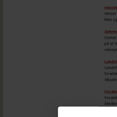
miste
Mistet
links o
Selvm
Center
på at f
selveje
Lands
Landsfo
foræld
tilbyde
Foræl
Forældr
Medlem
hjemmes