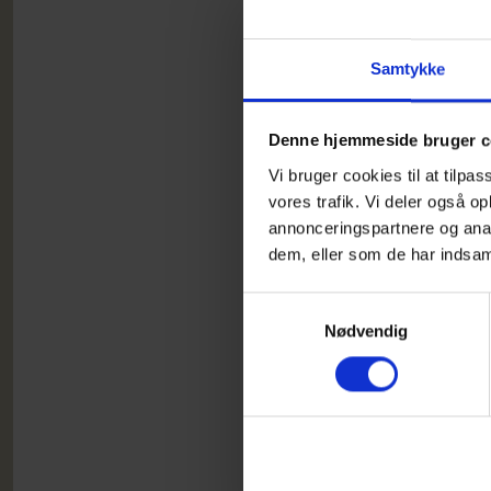
Intern
Interne
depres
Samtykke
henvisn
Denne hjemmeside bruger c
Liv&D
Landsf
Vi bruger cookies til at tilpas
med liv
vores trafik. Vi deler også 
deres 
annonceringspartnere og anal
Telefo
dem, eller som de har indsaml
Mail:
i
Samtykkevalg
Frivil
Nødvendig
Portale
luften 
væsent
Minde
Kriste