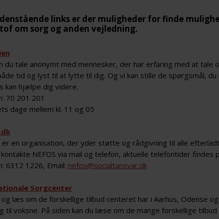
denstående links er der muligheder for finde mulighed
tof om sorg og anden vejledning.
ien
n du tale anonymt med mennesker, der har erfaring med at tale 
både tid og lyst til at lytte til dig. Og vi kan stille de spørgsmål
s kan hjælpe dig videre.
n: 70 201 201
ets dage mellem kl. 11 og 05
.dk
r en organisation, der yder støtte og rådgivning til alle efterlad
 kontakte NEFOS via mail og telefon, aktuelle telefontider findes
n: 6312 1226, Email:
nefos@socialtansvar.dk
ationale Sorgcenter
d og læs om de forskellige tilbud centeret har i Aarhus, Odense o
g til voksne. På siden kan du læse om de mange forskellige tilbud