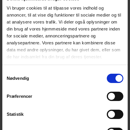
efterladte ….
Vi bruger cookies til at tilpasse vores indhold og
annoncer, til at vise dig funktioner til sociale medier og til
NEFOS søger frivillige mentorer
at analysere vores trafik. Vi deler også oplysninger om
20. maj 2026
din brug af vores hjemmeside med vores partnere inden
NEFOS søger frivillige mentorer, som har lyst til at bruge
for sociale medier, annonceringspartnere og
egne erfaringer til at støtte unge efterladte mellem 18 og
analysepartnere. Vores partnere kan kombinere disse
30 år i tiden umiddelbart efter et tab.
data med andre oplysninger, du har givet dem, eller som
de har indsamlet fra din brug af deres tjenester.
Nyhedsbrev april 2026
6. april 2026
Samtykkevalg
Vi har udgivet Nyhedsbrev april 2026 – Forårshilsen fra
Nødvendig
Landsforeningen for efterladte efter selvmord.
Ungemøde i Aarhus – Vil du være med?
Præferencer
25. marts 2026
Efterladte efter selvmord, Lokalkreds Aarhus, tilbyder
Statistik
aktiviteter for unge, der har mistet en pårørende. Kom og
hør mere – vi giver sandwich. tirsdag 7. april kl. 17.45 i