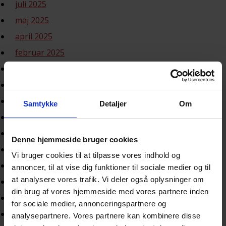
juli 2025
maj 2025
april 2025
februar 2025
januar 2025
december 2024
november 2024
Samtykke
Detaljer
Om
oktober 2024
september 2024
Denne hjemmeside bruger cookies
august 2024
Vi bruger cookies til at tilpasse vores indhold og
juli 2024
annoncer, til at vise dig funktioner til sociale medier og til
at analysere vores trafik. Vi deler også oplysninger om
maj 2024
din brug af vores hjemmeside med vores partnere inden
april 2024
for sociale medier, annonceringspartnere og
marts 2024
analysepartnere. Vores partnere kan kombinere disse