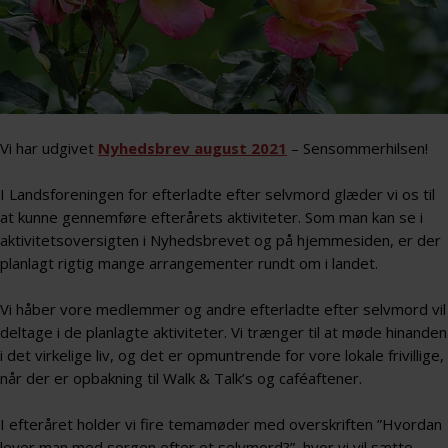
Vi har udgivet
Nyhedsbrev august 2021
– Sensommerhilsen!
I Landsforeningen for efterladte efter selvmord glæder vi os til
at kunne gennemføre efterårets aktiviteter. Som man kan se i
aktivitetsoversigten i Nyhedsbrevet og på hjemmesiden, er der
planlagt rigtig mange arrangementer rundt om i landet.
Vi håber vore medlemmer og andre efterladte efter selvmord vil
deltage i de planlagte aktiviteter. Vi trænger til at møde hinanden
i det virkelige liv, og det er opmuntrende for vore lokale frivillige,
når der er opbakning til Walk & Talk’s og caféaftener.
I efteråret holder vi fire temamøder med overskriften ”Hvordan
lever man med sorgen efter et selvmord?”, hvor vi vil sætte