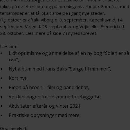
fokus på de efterladte og på foreningens arbejde. Formålet med
temamøder er at få lokalt arbejde i gang nye steder.
Flg. datoer er aftalt: Viborg d. 9. september, København d. 14.
september, Vejen d. 23. september og Vejle eller Fredericia d.
28. oktober. Læs mere på side 7 i nyhedsbrevet.
Læs om:
Lidt optimisme og anmeldelse af en ny bog “Solen er så
rød”,
Nyt album med Frans Baks “Sange til min mor”,
Kort nyt,
Pigen på broen – film og paneldebat,
Verdensdagen for selvmordsforebyggelse,
Aktiviteter efterår og vinter 2021,
Praktiske oplysninger med mere.
God læselyst!