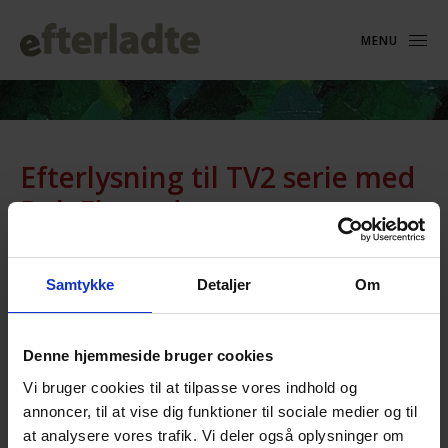
MENU
Efterlysning til TV2 serie med
Puk Elgaard
8. juni 2016
Samtykke
Detaljer
Om
Tid: 08-06-2016 00:00
Om afdødekontakt.
Denne hjemmeside bruger cookies
Kære alle
Vi er et produktionsselskab ved navn The Compound, der
Vi bruger cookies til at tilpasse vores indhold og
arbejder på en TV2-serie med Puk Elgaard som vært, hvor
annoncer, til at vise dig funktioner til sociale medier og til
vi følger en række danskere med et alternativt syn på
at analysere vores trafik. Vi deler også oplysninger om