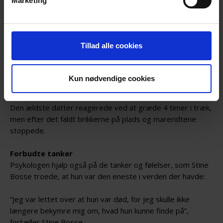
Marketing
Det var svært for Stine Bosse at fortælle sine døtre på 4
og 5 år, hvad der var sket med bedstemor. Derfor fortalte
hun dem, at bedstemor havde fået et hjertestop. Den
yngste datter reagerede ved at græde, mens den ældste
Tillad alle cookies
vendte sig indad, og ikke kunne forstå det. Den ældste
datter begyndte også at få voldsomme mareridt.
Kun nødvendige cookies
Psykologen rådede Stine Bosse til at fortælle sine døtre,
hvad der var sket. Da muligheden bød sig, fortalte hun det.
Den ældste datter reagerede ved at græde 4 timer i træk,
men efter det faldt brikkerne på plads og mareridtene
stoppede.
Forbudte tanker
Psykologen hjalp også på de tanker og følelser, som Stine
Bosse troede, at hun var den eneste i verden der havde:
”Jeg var lettet over at hun var død, for jeg skulle ikke
længere bekymre mig om, hvad hun kunne finde på”,
fortæller Stine Bosse.