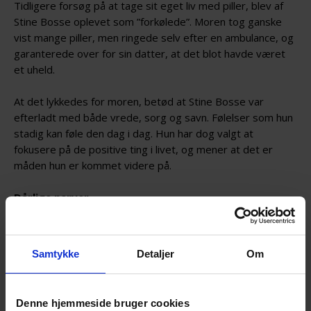
Tidligere forsøg på at tage sit eget liv med piller, blev af
Stine Bosse oplevet som ”forkølede”. Moren tog ganske
vist mange piller, men ringede selv efter en ambulance, og
garanterede over for sin datter, at det blot havde været
et uheld.
At det lykkedes for moren, betød at Stine Bosse var
efterladt med både vrede, sorg og savn. Følelser som hun
stadig kan føle den dag i dag. Hun har dog valgt at
fokusere på de positive ting i livet, og mener at det er
måden hun er kommet videre på.
Dårlige nerver
”Min mor var en fuldstændig fantastisk og empatisk mor.
Når hun havde det godt var hun det mest fantastiske
menneske i verden”.
Samtykke
Detaljer
Om
Sådan beskriver Stine Bosse sin mor, der lærte hende at
vise omsorg, selvom moren havde en svær opvækst, der
Denne hjemmeside bruger cookies
også i sidste ende var grunden til hendes selvmord.