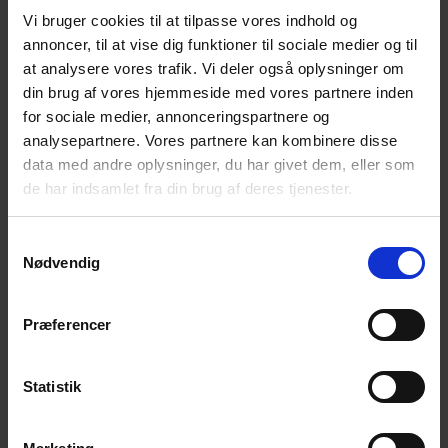
Vi bruger cookies til at tilpasse vores indhold og
Stine Bosses mor voksede op i London under krigen, og
annoncer, til at vise dig funktioner til sociale medier og til
har med al sandsynlighed pådraget sig nogle traumer i den
at analysere vores trafik. Vi deler også oplysninger om
forbindelse. En kombination af aldrig at få bearbejdet
din brug af vores hjemmeside med vores partnere inden
disse, og en tid, hvor man havde svært ved at erkende og
for sociale medier, annonceringspartnere og
forstå psykiske lidelser, mener Stine Bosse kan have været
analysepartnere. Vores partnere kan kombinere disse
morens største problemer.
data med andre oplysninger, du har givet dem, eller som
de har indsamlet fra din brug af deres tjenester.
Morens pludselige perioder, hvor ikke engang det at
komme ud af sengen var en overkommelig opgave, kaldte
Samtykkevalg
man ”dårlige nerver”.
Nødvendig
Professionel hjælp
I 2 år efter morens selvmord, modtog Stine Bosse
Præferencer
psykologhjælp. Det var en stor hjælp for hende, at snakke
med en, der var vant til at snakke professionelt med folk i
lignende situationer. Hun fik gode råd og hjælp til at forstå,
Statistik
at den måde hun følte, ikke var unormal.