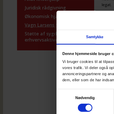
legat.
Juridisk rådgivning
Økonomisk hjælp
Fonden
Re
Vagn Larsens fond
Ps
Støtte af sygdomsramte
Samtykke
erhvervsaktive borgere
Fondsb
nærmes
Denne hjemmeside bruger c
Nedenfo
Vi bruger cookies til at tilpas
eller 
vores trafik. Vi deler også 
Ansøgn
annonceringspartnere og anal
Ansøgn
dem, eller som de har indsaml
Ansøgn
Samtykkevalg
Randi.
Nødvendig
FOND: