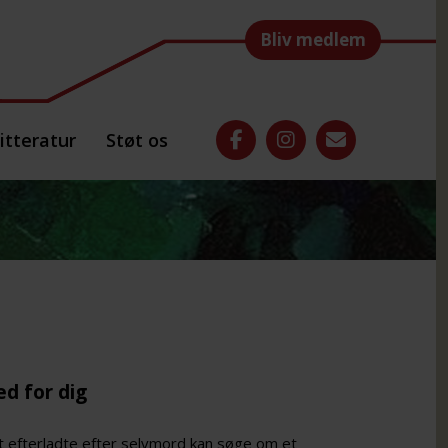
Bliv medlem
itteratur
Støt os
d for dig
t efterladte efter selvmord kan søge om et