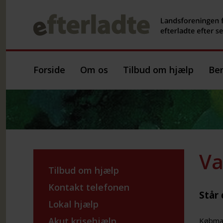
Forside
Om os
Tilbud om hjælp
Ber
Va
Tilbud om hjælp
Kontakt telefonen
Står
Lokal hjælp
Akut krisehjælp
Købman