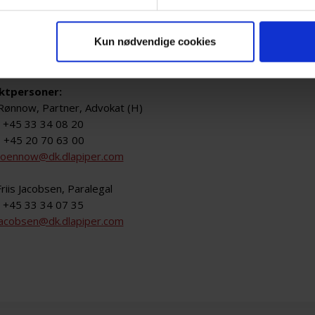
ISTRATOR:
per Denmark Advokatpartnerselskab
Kun nødvendige cookies
ampmanns Plads 2, Niveau 3
arhus C
ktpersoner:
Rønnow, Partner, Advokat (H)
f. +45 33 34 08 20
+45 20 70 63 00
roennow@dk.dlapiper.com
riis Jacobsen, Paralegal
l. +45 33 34 07 35
jacobsen@dk.dlapiper.com