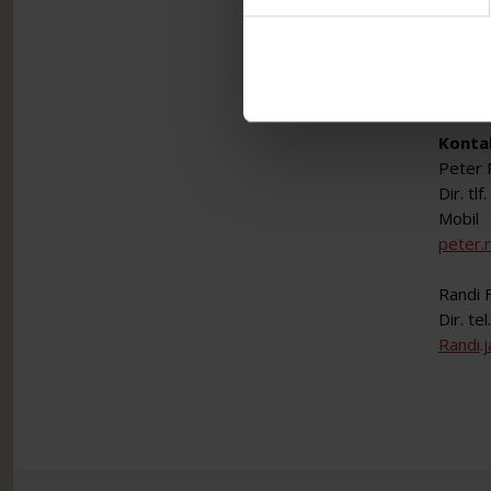
ADMIN
DLA Pi
Hack K
8000 A
Konta
Peter 
Dir. tl
Mobil 
peter.
Randi F
Dir. te
Randi.