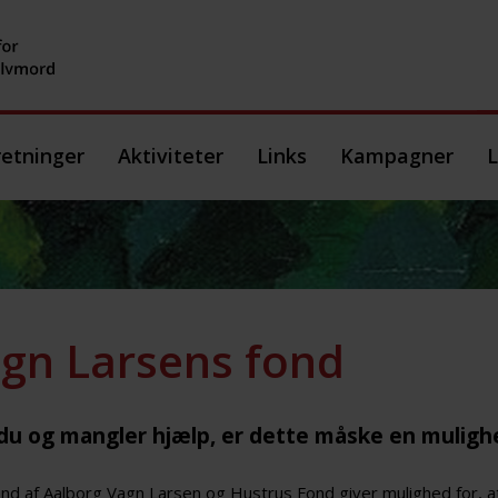
etninger
Aktiviteter
Links
Kampagner
L
gn Larsens fond
 du og mangler hjælp, er dette måske en mulighe
d af Aalborg Vagn Larsen og Hustrus Fond giver mulighed for, a