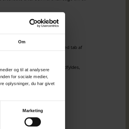
ladte efter selvmord
Om
ler, at det som regel kun er ved tab af
nsøgning bliver vurderet.
 så det kan enten printes ud og udfyldes,
 medier og til at analysere
nden for sociale medier,
-2024
e oplysninger, du har givet
024_PDF
i Friis Jacobsen,
Marketing
16010