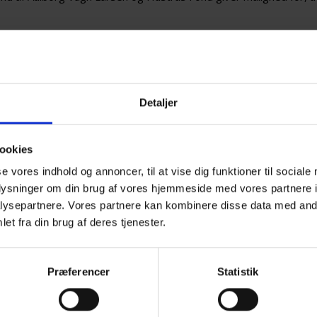
 støtter følgende:
jseudgifter og andre aktiviteter i Landsforeningen for efter
ykologhjælp
Detaljer
estyrelsen holder møder med jævne mellemrum. Sekretæren fortæl
te pårørende, man kan forvente at modtage et legat, men hver a
ookies
r er link til ansøgningsskema til fonden. Skemaet er vejledende,
se vores indhold og annoncer, til at vise dig funktioner til sociale
man kan sende sin egen ansøgning.
oplysninger om din brug af vores hjemmeside med vores partnere i
ingsskema i Word-format:
Legat-ansøgning-Vagn-Larsens-fond
ysepartnere. Vores partnere kan kombinere disse data med andr
ingsskema i pdf-format:
Legat-ansøgning-Vagn-Larsens-fond-2
et fra din brug af deres tjenester.
inger skal sendes direkte til fonden, gerne via mail til Rand
jacobsen@dk.dlapiper.com
Præferencer
Statistik
Købmand af Aalborg Vagn Larsen og Hustrus Fond, CVR nr. 495