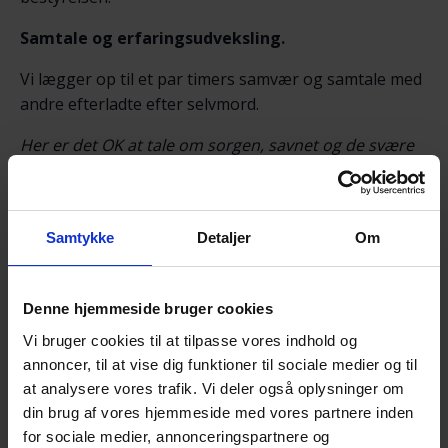
Samtale og erfaringsudveksling.
Vi lægger op til et par timers samvær og samtale med
andre efterladte efter selvmord.
Her er det OK at tale om sorgen, savnet og de svære
følelser.
Det der tales om, er i fortrolighed mellem deltagerne.
Til mødet byder vi på en kop kaffe/te med lidt sødt
Samtykke
Detaljer
Om
eller sundt til.
Afrunding – Farvel og tak for i aften.
Denne hjemmeside bruger cookies
Vi bruger cookies til at tilpasse vores indhold og
NB! – Tilmelding senest søndag 25. oktober kl.
annoncer, til at vise dig funktioner til sociale medier og til
18.00 via NemTilmeld:
at analysere vores trafik. Vi deler også oplysninger om
https://efterladte.nemtilmeld.dk/669/
din brug af vores hjemmeside med vores partnere inden
Alle er velkomne!
for sociale medier, annonceringspartnere og