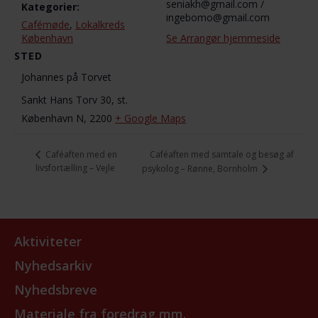
seniakh@gmail.com /
Kategorier:
ingebomo@gmail.com
Cafémøde
,
Lokalkreds
København
Se Arrangør hjemmeside
STED
Johannes på Torvet
Sankt Hans Torv 30, st.
København N
,
2200
+ Google Maps
Caféaften med samtale og besøg af
Caféaften med en
livsfortælling – Vejle
psykolog – Rønne, Bornholm
Aktiviteter
Nyhedsarkiv
Nyhedsbreve
Materiale fra foredrag mm.