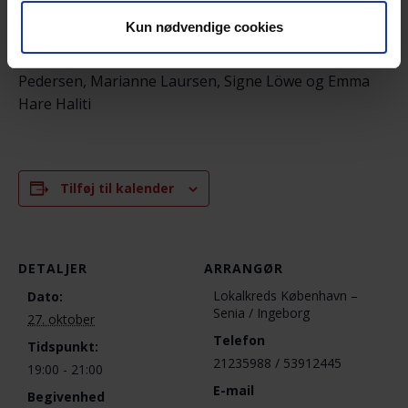
mail:
ulladrewsen@gmail.com
– for evt. spørgsmål
Kun nødvendige cookies
Senia Kragh Hansen, Ingeborg Fangel Mo, Sofie
Pedersen, Marianne Laursen, Signe Löwe og Emma
Hare Haliti
Tilføj til kalender
DETALJER
ARRANGØR
Lokalkreds København –
Dato:
Senia / Ingeborg
27. oktober
Telefon
Tidspunkt:
21235988 / 53912445
19:00 - 21:00
E-mail
Begivenhed