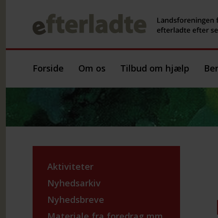
Forside
Om os
Tilbud om hjælp
Ber
Aktiviteter
Nyhedsarkiv
Nyhedsbreve
Materiale fra foredrag mm.