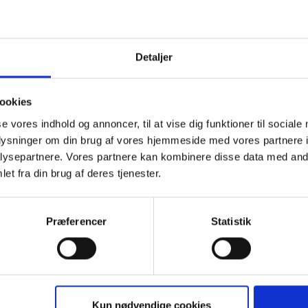
0
0
0
0
0
3
4
5
6
7
begivenheder,
begivenheder,
begivenheder,
begivenhe
be
Detaljer
ookies
se vores indhold og annoncer, til at vise dig funktioner til sociale
0
1
0
0
0
10
11
12
13
1
oplysninger om din brug af vores hjemmeside med vores partnere i
begivenheder,
begivenhed,
begivenheder,
begivenhe
be
ysepartnere. Vores partnere kan kombinere disse data med andr
17:00
-
18:30
Walk & Talk
et fra din brug af deres tjenester.
–
Frederiksberg
Have
Præferencer
Statistik
0
0
0
0
0
17
18
19
20
2
begivenheder,
begivenheder,
begivenheder,
begivenhe
be
Kun nødvendige cookies