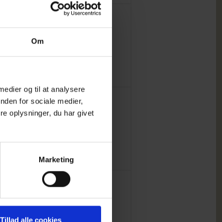
0
0
8
9
der,
givenheder,
begivenheder,
begivenheder,
Om
 medier og til at analysere
0
0
4
15
16
nden for sociale medier,
der,
givenheder,
begivenheder,
begivenheder,
e oplysninger, du har givet
Marketing
0
0
1
22
23
der,
givenheder,
begivenheder,
begivenheder,
Tillad alle cookies