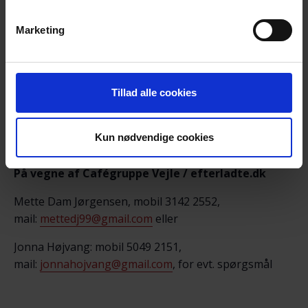
fortrolighed mellem deltagerne, naturligvis.
Du får mulighed for et varmt, uformelt samvær i
Marketing
et fællesskab, hvor selvmord ikke er tabu.
Du er altid velkommen til at tage en ven med, hvis
du har behov for det.
Tillad alle cookies
Kun nødvendige cookies
Vel mødt og venlig hilsen
På vegne af Cafégruppe Vejle / efterladte.dk
Mette Dam Jørgensen, mobil 3142 2552,
mail:
mettedj99@gmail.com
eller
Jonna Højvang: mobil 5049 2151,
mail:
jonnahojvang@gmail.com
, for evt. spørgsmål