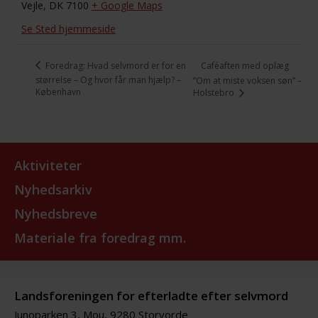
Vejle
,
DK 7100
+ Google Maps
Se Sted hjemmeside
Caféaften med oplæg
Foredrag: Hvad selvmord er for en
størrelse – Og hvor får man hjælp? –
”Om at miste voksen søn” –
København
Holstebro
Aktiviteter
Nyhedsarkiv
Nyhedsbreve
Materiale fra foredrag mm.
Landsforeningen for efterladte efter selvmord
Junoparken 3, Mou, 9280 Storvorde