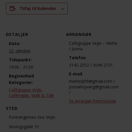
Tilføj til kalender
DETALJER
ARRANGØR
Cafégruppe Vejle – Mette
Dato:
/ Jonna
22. oktober
Telefon
Tidspunkt:
3142 2552 / 5049 2151
19:00 - 21:00
E-mail
Begivenhed
mettedj99@gmail.com /
Kategorier:
jonnahojvang@gmail.com
Cafégruppe Vejle
,
/
Cafémøde
,
Walk & Talk
Se Arrangør hjemmeside
STED
Foreningernes Hus Vejle
Vissingsgade 31