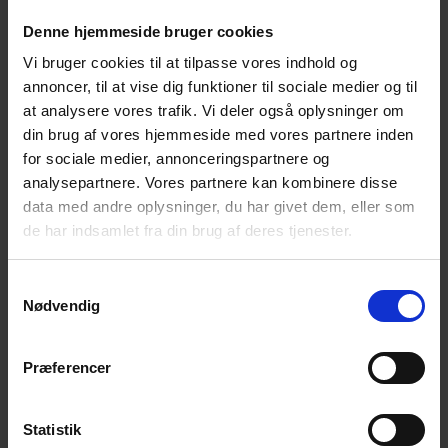
snak med andre, der har mistet til selvmord.
Denne hjemmeside bruger cookies
Afrunding – Farvel og tak for i aften.
Vi bruger cookies til at tilpasse vores indhold og
Arrangementet er gratis. Der er plads til 25 deltagere.
annoncer, til at vise dig funktioner til sociale medier og til
at analysere vores trafik. Vi deler også oplysninger om
NB! – Tilmelding senest søndag 18. oktober kl.
din brug af vores hjemmeside med vores partnere inden
18.00 via NemTilmeld:
for sociale medier, annonceringspartnere og
https://efterladte.nemtilmeld.dk/688/
analysepartnere. Vores partnere kan kombinere disse
data med andre oplysninger, du har givet dem, eller som
PS! vær påpasselig med parkering, så du ikke får en
de har indsamlet fra din brug af deres tjenester.
bøde. Hvis du vil have gratis parkering, kan man
parkere, i Trondur P-hus, Volmersgade 9, 7100 Vejle
Samtykkevalg
Alle er velkomne!
Nødvendig
Til vore arrangementer møder du andre
Præferencer
efterladte efter selvmord.
Du får mulighed for at tale og dele erfaringer
Statistik
med andre i en lignende situation som dig. – I