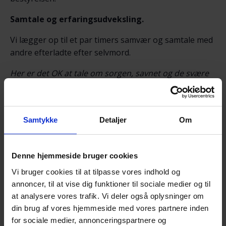
Samtale og erfaringsudveksling.
Vi lægger op til et par timers samvær og samtale med
andre efterladte efter selvmord.
Her er det OK at tale om sorgen, savnet og de svære
følelser.
Det der tales om, er i fortrolighed mellem deltagerne.
Til mødet byder vi på en kop kaffe/te med lidt sødt
Samtykke
Detaljer
Om
eller sundt til.
Afrunding – Farvel og tak for i aften.
Denne hjemmeside bruger cookies
Vi bruger cookies til at tilpasse vores indhold og
NB! – Tilmelding senest søndag 23. august kl. 18.00
annoncer, til at vise dig funktioner til sociale medier og til
via NemTilmeld:
at analysere vores trafik. Vi deler også oplysninger om
https://efterladte.nemtilmeld.dk/628/
din brug af vores hjemmeside med vores partnere inden
Alle er velkomne!
for sociale medier, annonceringspartnere og