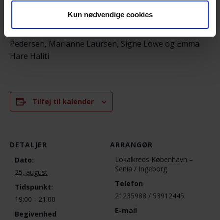
ulladrewsen@gmail.com
– for evt. spørgsmål
Kun nødvendige cookies
Senia Kragh Hansen, Ingeborg Fangel Mo, Sofie
Pedersen, Marianne Laursen, Signe Löwe og Emma
Hare Haliti
Tilføj til kalender
DETALJER
ARRANGØR
Lokalkreds København –
Dato:
Senia / Ingeborg
25. august
Telefon
Tidspunkt:
21235988 / 53912445
19:00 - 21:00
E-mail
Begivenhed