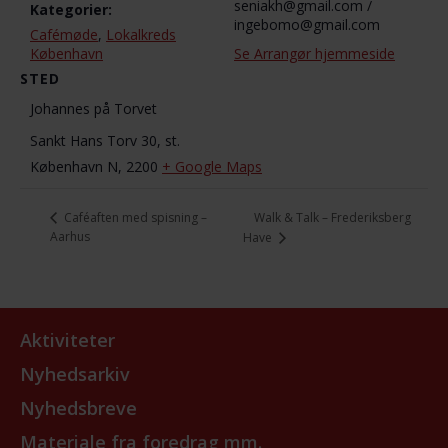
seniakh@gmail.com /
Kategorier:
ingebomo@gmail.com
Cafémøde
,
Lokalkreds
København
Se Arrangør hjemmeside
STED
Johannes på Torvet
Sankt Hans Torv 30, st.
København N
,
2200
+ Google Maps
Walk & Talk – Frederiksberg
Caféaften med spisning –
Aarhus
Have
Aktiviteter
Nyhedsarkiv
Nyhedsbreve
Materiale fra foredrag mm.