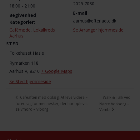
2025 7030
18:00 - 21:00
E-mail
Begivenhed
aarhus@efterladte.dk
Kategorier:
Cafémøde
,
Lokalkreds
Se Arrangør hjemmeside
Aarhus
STED
Folkehuset Hasle
Rymarken 118
Aarhus V
,
8210
+ Google Maps
Se Sted hjemmeside
Walk & Talk ved
Cafeaften med oplæg: At leve videre –
foredrag for mennesker, der har oplevet
Nørre Vosborg –
selvmord – Viborg
Vemb