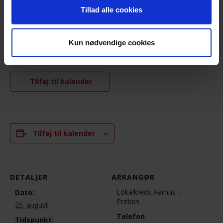
spørgsmål om arrangementet
Tillad alle cookies
Lene Kathrine Jensen, Morten Holler, Mona Fenger,
Rikke Jensen, Anders Lade Nielsen og Lena Hillgaard
Kun nødvendige cookies
Tilføj til kalender
Tilføj til kalender
DETALJER
ARRANGØR
Lokalkreds Aarhus –
Dato:
Preben
25. august
Telefon
Tidspunkt: