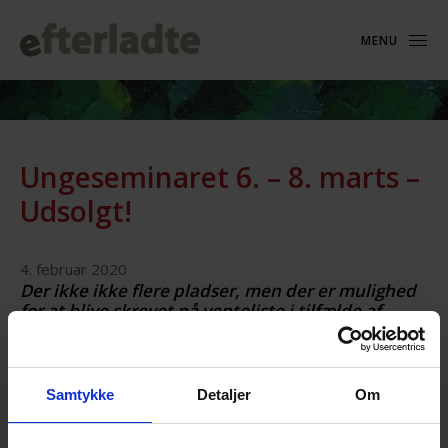
MENU
Ungeseminaret 6. – 8. marts –
Udsolgt!
4. februar 2020
Der ikke ikke flere pladser, men der er mulighed
for at blive skrevet på venteliste i tilfælde af
afbud. Skriv til:
info@efterladte.dk
Samtykke
Detaljer
Om