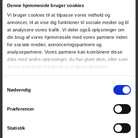
Denne hjemmeside bruger cookies
Vi bruger cookies til at tilpasse vores indhold og
annoncer, til at vise dig funktioner til sociale medier og til
Weekendseminar fra fredag kl. 18 til søndag kl. 15
at analysere vores trafik. Vi deler også oplysninger om
i et sommerhus på Djursland.
din brug af vores hjemmeside med vores partnere inden
En weekend for unge efterladte i alderen 16 – ca. 28 år,
for sociale medier, annonceringspartnere og
hvor man kan møde andre efterladte og dele erfaringer
analysepartnere. Vores partnere kan kombinere disse
om, hvad det betyder at miste ved selvmord.
data med andre oplysninger, du har givet dem, eller som
de har indsamlet fra din brug af deres tjenester.
Weekenden ledes af psykolog Louise Møller Schmidt og
Kristina Rasmussen varetager de praktiske opgaver og
hygger omkring deltagerne i løbet af weekenden.
Samtykkevalg
Nødvendig
På weekendseminaret vil du møde andre unge, som har
mistet ved selvmord. Du vil få rum til at dele egne
Præferencer
erfaringer og oplevelser med unge, som kan relatere til
det du gennemlever og du vil få mulighed for at høre,
hvordan andre håndterer deres tab og sorg.
Statistik