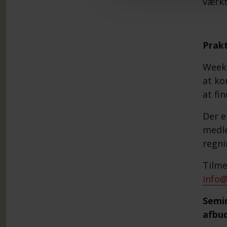
værkt
Prakt
Weeke
at ko
at fi
Der e
medle
regni
Tilme
info@
Semin
afbud