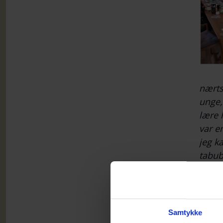
nærts
unge,
lære 
var e
jeg k
tabub
Max 1
oplæg
at sn
Samtykke
jeg f