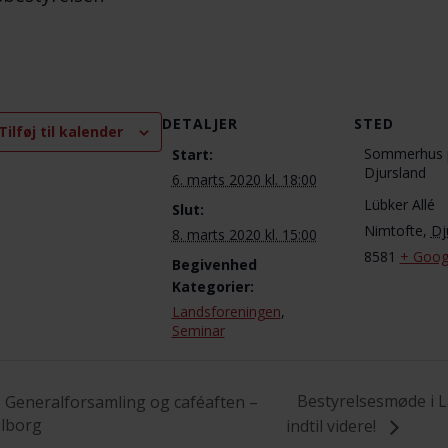
DETALJER
STED
Tilføj til kalender
Sommerhus 
Start:
Djursland
6. marts 2020 kl. 18:00
Lübker Allé
Slut:
Nimtofte
,
Dj
8. marts 2020 kl. 15:00
8581
+ Goog
Begivenhed
Kategorier:
Landsforeningen
,
Seminar
Bestyrelsesmøde i L
Generalforsamling og caféaften –
lborg
indtil videre!