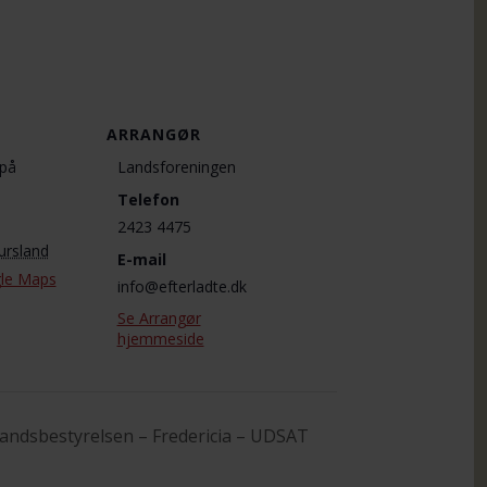
ARRANGØR
på
Landsforeningen
Telefon
2423 4475
ursland
E-mail
le Maps
info@efterladte.dk
Se Arrangør
hjemmeside
andsbestyrelsen – Fredericia – UDSAT