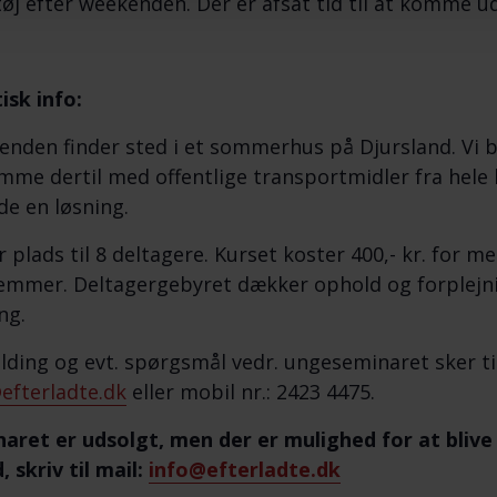
øj efter weekenden. Der er afsat tid til at komme ud 
isk info:
nden finder sted i et sommerhus på Djursland. Vi b
mme dertil med offentlige transportmidler fra hele l
nde en løsning.
r plads til 8 deltagere. Kurset koster 400,- kr. for m
mmer. Deltagergebyret dækker ophold og forplejni
ng.
lding og evt. spørgsmål vedr. ungeseminaret sker til
efterladte.dk
eller mobil nr.: 2423 4475.
aret er udsolgt, men der er mulighed for at blive 
, skriv til mail:
info@efterladte.dk