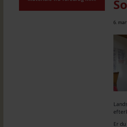
So
6. mar
Lands
efter
Er du