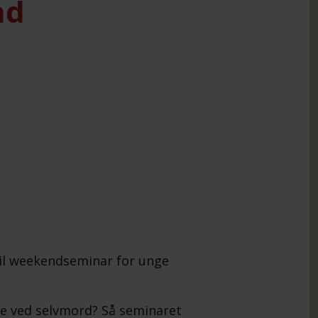
nd
til weekendseminar for unge
de ved selvmord? Så seminaret