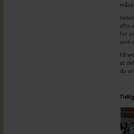
måske
Selvm
ofte 
for o
som a
På we
at de
du vi
Tidli