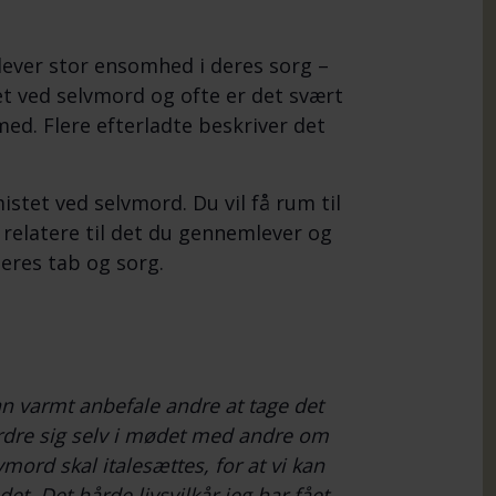
ever stor ensomhed i deres sorg –
tet ved selvmord og ofte er det svært
ed. Flere efterladte beskriver det
tet ved selvmord. Du vil få rum til
relatere til det du gennemlever og
eres tab og sorg.
an varmt anbefale andre at tage det
rdre sig selv i mødet med andre om
vmord skal italesættes, for at vi kan
et. Det hårde livsvilkår jeg har fået,