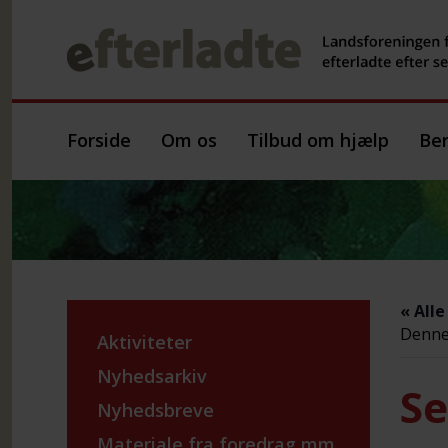
Forside
Om os
Tilbud om hjælp
Ber
« All
Denne 
Aktiviteter
Nyhedsarkiv
Se
Nyhedsbreve
Materiale fra foredrag mm.