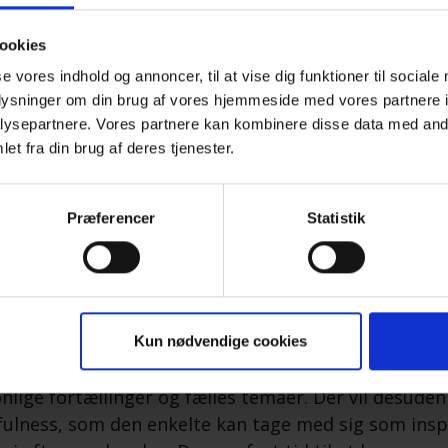
r lidt mere over det, end jeg plejer. Jeg har haft en r
ookies
se vores indhold og annoncer, til at vise dig funktioner til sociale
nden bliver ledet af psykolog Louise Møller Schmid
oplysninger om din brug af vores hjemmeside med vores partnere i
ysepartnere. Vores partnere kan kombinere disse data med andr
det med mennesker, som er ramt af sorg, krise og 
et fra din brug af deres tjenester.
ina, som har været frivillig i foreningen gennem 6 å
 weekenden, såsom forplejning og det at skabe no
Præferencer
Statistik
e og Kristina har begge oplevet at miste en nærtst
ram:
Kun nødvendige cookies
ammet vil blive tilpasset deltagernes behov og øns
nlige fortællinger og fælles temaer. Der vil desuden 
ulness, som den enkelte kan tage med sig som inspi