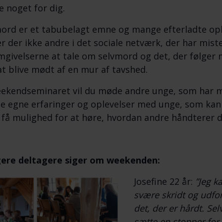
 noget for dig.
ord er et tabubelagt emne og mange efterladte opl
er der ikke andre i det sociale netværk, der har mis
mgivelserne at tale om selvmord og det, der følger m
t blive mødt af en mur af tavshed.
ekendseminaret vil du møde andre unge, som har mis
le egne erfaringer og oplevelser med unge, som kan 
l få mulighed for at høre, hvordan andre håndterer d
gere deltagere siger om weekenden:
Josefine 22 år:
”Jeg k
svære skridt og udfo
det, der er hårdt. Sel
sætte en stopper for d