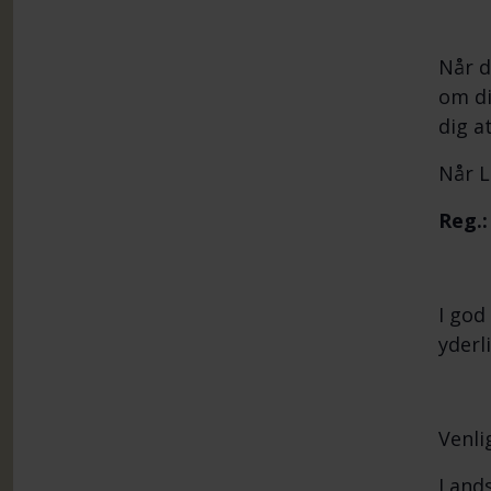
Når d
om di
dig a
Når L
Reg.:
I god
yderl
Venli
Lands