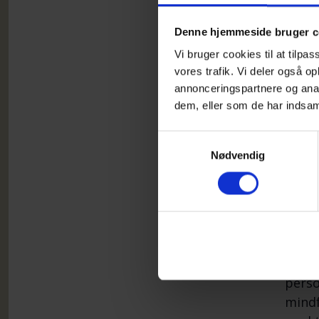
tænke
Denne hjemmeside bruger c
Vi bruger cookies til at tilpas
Weeke
vores trafik. Vi deler også 
annonceringspartnere og anal
arbej
dem, eller som de har indsaml
Krist
Samtykkevalg
under
Nødvendig
Louis
Prog
Progr
perso
mindf