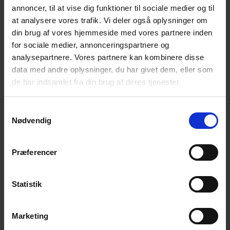
annoncer, til at vise dig funktioner til sociale medier og til
Ved generalforsamlingen d. 13. april 2023 fik vi valgt to nye
at analysere vores trafik. Vi deler også oplysninger om
medlemmer i bestyrelsen, Charlotte Veng og Heidi Gjesing
din brug af vores hjemmeside med vores partnere inden
Aasted.
for sociale medier, annonceringspartnere og
analysepartnere. Vores partnere kan kombinere disse
Den 13. juni fik den nye bestyrelse tid til at holde
data med andre oplysninger, du har givet dem, eller som
konstituerende møde. Bestyrelsen for Lokalkreds
de har indsamlet fra din brug af deres tjenester.
Nordjylland er:
Ellen Bæk, Mou (Formand),
Samtykkevalg
Nødvendig
Charlotte Veng, Hobro (Næstformand),
Mogens Aarup, Sæby (Kasserer),
Præferencer
Ejnar Bæk, Mou,
Aase Worm, Aalborg og
Statistik
Heidi Gjesing Aasted, Hobro (Suppleant).
Vi har aftalt efterårets program i Nordjylland.
Marketing