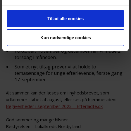
Temalørdag d. 19. august kl. 13.00 – Før og efter
et selvmord og livsbalance med mindfulness.
Tillad alle cookies
Vi markerer Verdensdagen for
selvmordsforebyggelse d. 10. september i Aalborg
med mindegudstjeneste i Klosterkirken kl. 16.30.
Kun nødvendige cookies
Vi holder søndagscafé d. 24. september kl. 13.00.
I oktober, november og december har vi møde 2.
torsdag i måneden.
Som et nyt tiltag prøver vi at holde to
temasøndage for unge efterlevende, første gang
17. september.
Alt sammen kan der læses om i nyhedsbrevet, som
udkommer i løbet af august, eller ses på hjemmesiden:
Begivenheder i september 2023 – Efterladte.dk
God sommer og mange hilsner
Bestyrelsen – Lokalkreds Nordjylland