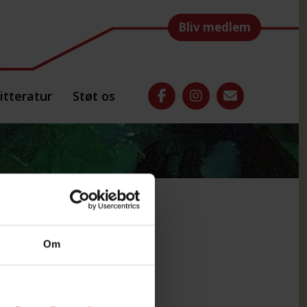
Bliv medlem
itteratur
Støt os
025
Om