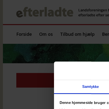
Forside
Om os
Tilbud om hjælp
Ber
Bø
Samtykke
Denne hjemmeside bruger c