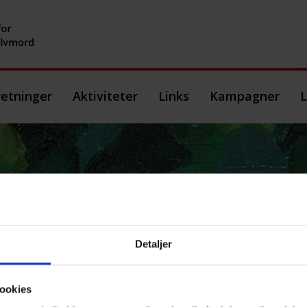
etninger
Aktiviteter
Links
Kampagner
L
ger-Efterladte_Januar2
Detaljer
ookies