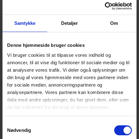
Vi inviterer til temamøde i Esbjerg, hvor vi på sigt gerne vil
Samtykke
Detaljer
Om
have gang i lokalt arbejde. Temamøder er for pårørende
og andre interesserede. Overskriften er:
Denne hjemmeside bruger cookies
Hvordan lever man med sorgen efter et selvmord?
Vi bruger cookies til at tilpasse vores indhold og
Landsforeningen for efterladte efter selvmord vil sætte
annoncer, til at vise dig funktioner til sociale medier og til
fokus på de efterladte og på foreningens arbejde.
at analysere vores trafik. Vi deler også oplysninger om
Tirsdag d. 25. april 2023, kl. 19.00 – 21.30
i
din brug af vores hjemmeside med vores partnere inden
Frivillighuset Vindrosen, Exnersgade 4, 6700 Esbjerg.
for sociale medier, annonceringspartnere og
Vi sørger med hele vores krop og eksistens
analysepartnere. Vores partnere kan kombinere disse
data med andre oplysninger, du har givet dem, eller som
Oplæg v. Mai-Britt Guldin, der er
de har indsamlet fra din brug af deres tjenester.
psykolog, forfatter, tidligere professor,
og hun har nu oprettet Center for sorg
Samtykkevalg
og eksistens i Aarhus.
Nødvendig