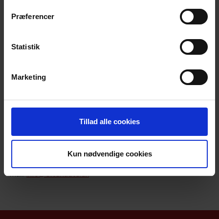
Mai-Britt Guldin vil fortælle om sorgen
ved selvmord, og hvordan sorg i mange
Præferencer
år blev regnet for en følelsesmæssig
reaktion, som forløb i faser, og hvor
Statistik
sorgen skulle bearbejdes ud fra en
snæver forståelse af sorgens opgaver.
Marketing
Link til:
Opslaget
Deltagelse er gratis – men kræver tilmelding.
Tilmelding senest 23. april kl. 18.00 via
Tillad alle cookies
NemTilmeld:
https://efterladte.nemtilmeld.dk/232/
eller til Ellen Bæk
Kun nødvendige cookies
For spørgsmål kontakt: Formand Ellen Bæk, tlf. 2423 4475,
mail:
info@efterladte.dk