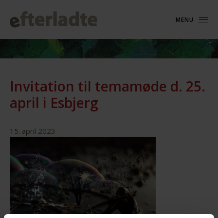
MENU
Invitation til temamøde d. 25.
april i Esbjerg
15. april 2023