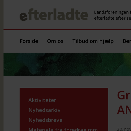
Forside
Om os
Tilbud om hjælp
Ber
Gr
Aktiviteter
AN
Nyhedsarkiv
Nyhedsbreve
30. no
Materiale fra foredrag mm.