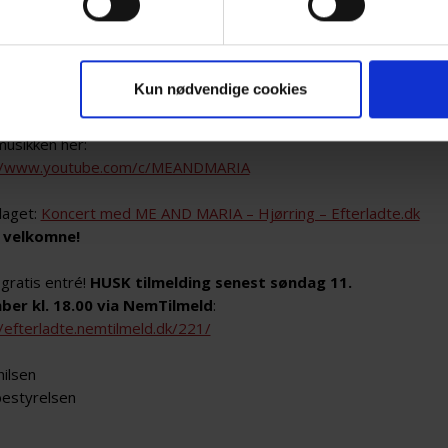
og giver “Strejf af fred”, som duoens seneste album hedder.
ne helt særlige koncert fortæller de også dybe, ærlige og
 historier fra deres oplevelser i psykiatrien, både som
Kun nødvendige cookies
re og pårørende.
 musikken her:
://www.youtube.com/c/MEANDMARIA
laget:
Koncert med ME AND MARIA – Hjørring – Efterladte.dk
r velkomne!
gratis entré!
HUSK tilmelding senest søndag 11.
er kl. 18.00 via NemTilmeld
:
//efterladte.nemtilmeld.dk/221/
hilsen
estyrelsen