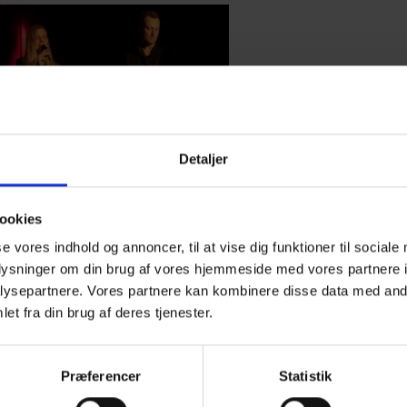
Detaljer
nge der tænder lys i
ookies
rket
se vores indhold og annoncer, til at vise dig funktioner til sociale
oplysninger om din brug af vores hjemmeside med vores partnere i
ysepartnere. Vores partnere kan kombinere disse data med andr
d til en stemningsfuld koncert med den danske duo, ME
et fra din brug af deres tjenester.
IA, onsdag d. 14. december i Frivilligcenter Hjørring i
 (Frivillighedens huse). Oplev blide, eftertænksomme
r og tekster, der kan gøre én helt blød om hjertet. Der er
Præferencer
Statistik
entré. Det bliver en koncert, der tænder lys i decembers