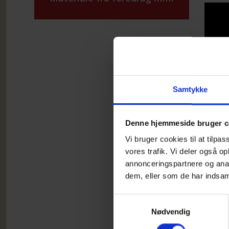
Samtykke
Sa
Denne hjemmeside bruger c
mø
Vi bruger cookies til at tilpas
vores trafik. Vi deler også 
annonceringspartnere og anal
Kom me
dem, eller som de har indsaml
AND MAR
Caféen
Samtykkevalg
melodie
Nødvendig
gratis 