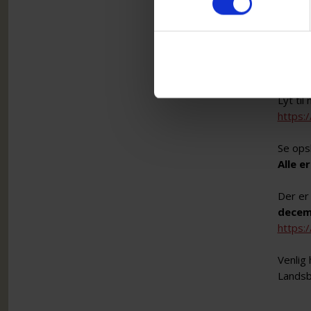
mørke 
Til den
rørende
musike
Lyt til
https
Se ops
Alle e
Der er 
decemb
https:
Venlig 
Landsb