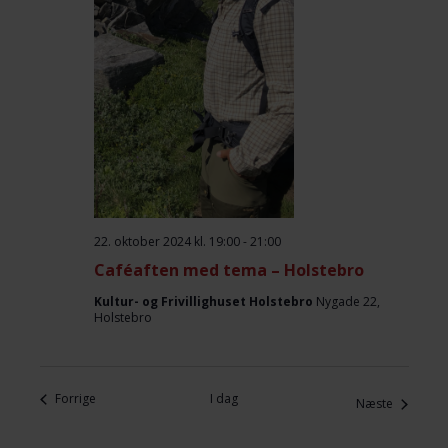
22. oktober 2024 kl. 19:00
-
21:00
Caféaften med tema – Holstebro
Kultur- og Frivillighuset Holstebro
Nygade 22,
Holstebro
Begivenheder
Forrige
I dag
Begivenh
Næste