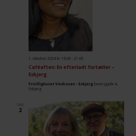
1. oktober 2024 kl. 19:00
-
21:00
Caféaften: En efterladt fortæller –
Esbjerg
Frivillighuset Vindrosen - Esbjerg
Exnersgade 4,
Esbjerg
ONS
2