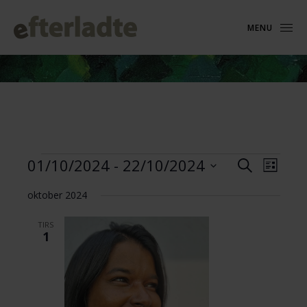
MENU
Begivenheder
Begive
Begivenhed
01/10/2024
 - 
22/10/2024
Søg
Liste
Visnin
Søgning
efter
Vælg
Naviga
og
begivenhede
oktober 2024
dato.
visninger
TIRS
Navigation
1