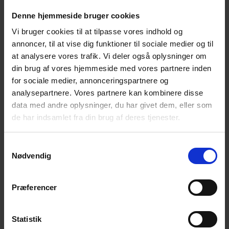
8. oktober 2024 kl. 17:00
-
18:30
Denne hjemmeside bruger cookies
Walk & Talk – Frederiksberg Have
Vi bruger cookies til at tilpasse vores indhold og
Frederiksberg Have - Hovedindgang
Frederiksberg
annoncer, til at vise dig funktioner til sociale medier og til
Runddel 3D, Frederiksberg
at analysere vores trafik. Vi deler også oplysninger om
din brug af vores hjemmeside med vores partnere inden
TORS
for sociale medier, annonceringspartnere og
10
analysepartnere. Vores partnere kan kombinere disse
data med andre oplysninger, du har givet dem, eller som
de har indsamlet fra din brug af deres tjenester.
10. oktober 2024 kl. 19:00
-
21:00
Samtykkevalg
Caféaften med tema – Aalborg
Nødvendig
De Frivilliges Hus Aalborg
Hadsundvej 35, Aalborg
Præferencer
SØN
20
Statistik