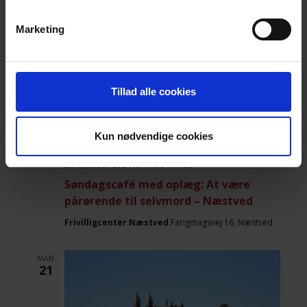
Marketing
Tillad alle cookies
Kun nødvendige cookies
20. oktober 2024 kl. 14:00
-
17:00
Søndagscafé med oplæg: At være
pårørende til selvmord – Næstved
Frivilligcenter Næstved
Farigmagsvej 16, Næstved
MAN
21