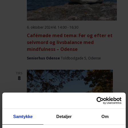
6. oktober 2024 kl. 14:00
-
16:30
Cafémøde med tema: Før og efter et
selvmord og livsbalance med
mindfulness – Odense
Seniorhus Odense
Toldbodgade 5, Odense
TIRS
8
Samtykke
Detaljer
Om