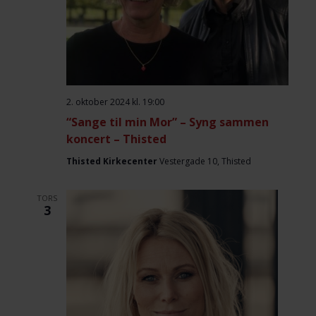
2. oktober 2024 kl. 19:00
“Sange til min Mor” – Syng sammen
koncert – Thisted
Thisted Kirkecenter
Vestergade 10, Thisted
TORS
3