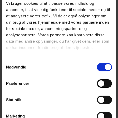
af
visninger
Vi bruger cookies til at tilpasse vores indhold og
0
0
0
0
0
0
0
29
30
1
2
3
4
5
Begivenheder
Navigation
annoncer, til at vise dig funktioner til sociale medier og til
begivenheder
begivenheder
begivenheder
begivenheder
begivenheder
begivenheder
begivenh
0
0
0
0
0
0
0
at analysere vores trafik. Vi deler også oplysninger om
6
7
8
9
10
11
12
begivenheder
begivenheder
begivenheder
begivenheder
begivenheder
begivenheder
begivenh
din brug af vores hjemmeside med vores partnere inden
0
0
0
0
0
0
0
13
14
15
16
17
18
19
for sociale medier, annonceringspartnere og
begivenheder
begivenheder
begivenheder
begivenheder
begivenheder
begivenheder
begivenh
0
0
0
0
0
0
0
analysepartnere. Vores partnere kan kombinere disse
20
21
22
23
24
25
26
begivenheder
begivenheder
begivenheder
begivenheder
begivenheder
begivenheder
begivenh
data med andre oplysninger, du har givet dem, eller som
0
0
0
0
0
0
0
27
28
29
30
31
1
2
de har indsamlet fra din brug af deres tjenester.
begivenheder
begivenheder
begivenheder
begivenheder
begivenheder
begivenheder
begivenh
Ingen resultater fundet.
Samtykkevalg
Notice
Nødvendig
jun
Denne måned
aug
Præferencer
Abonner på kalender
Statistik
Marketing