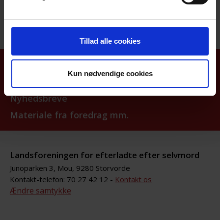
Tillad alle cookies
Aktiviteter
Kun nødvendige cookies
Nyhedsarkiv
Nyhedsbreve
Materiale fra foredrag mm.
Landsforeningen for efterladte efter selvmord
Junoparken 3, Mou, 9280 Storvorde
Kontakt-telefon: 70 27 42 12 -
Kontakt os
Ændre samtykke