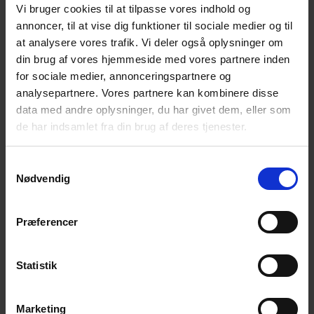
af
visninger
Vi bruger cookies til at tilpasse vores indhold og
0
0
0
0
0
0
0
1
2
3
4
5
6
7
Begivenheder
Navigation
annoncer, til at vise dig funktioner til sociale medier og til
begivenheder
begivenheder
begivenheder
begivenheder
begivenheder
begivenheder
begivenh
0
0
0
0
0
0
0
at analysere vores trafik. Vi deler også oplysninger om
8
9
10
11
12
13
14
begivenheder
begivenheder
begivenheder
begivenheder
begivenheder
begivenheder
begivenh
din brug af vores hjemmeside med vores partnere inden
0
0
0
0
0
0
0
15
16
17
18
19
20
21
for sociale medier, annonceringspartnere og
begivenheder
begivenheder
begivenheder
begivenheder
begivenheder
begivenheder
begivenh
0
0
0
0
0
0
0
analysepartnere. Vores partnere kan kombinere disse
22
23
24
25
26
27
28
begivenheder
begivenheder
begivenheder
begivenheder
begivenheder
begivenheder
begivenh
data med andre oplysninger, du har givet dem, eller som
0
0
0
0
0
0
0
29
30
1
2
3
4
5
de har indsamlet fra din brug af deres tjenester.
begivenheder
begivenheder
begivenheder
begivenheder
begivenheder
begivenheder
begivenh
Ingen resultater fundet.
Samtykkevalg
Notice
Nødvendig
aug
Denne måned
okt
Præferencer
Abonner på kalender
Statistik
Marketing