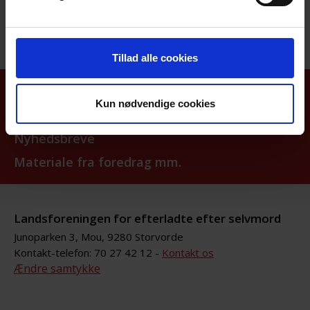
Tillad alle cookies
Aktiviteter
Kun nødvendige cookies
Nyhedsarkiv
Nyhedsbreve
Materiale fra foredrag mm.
Landsforeningen for efterladte efter selvmord
Junoparken 3, Mou, 9280 Storvorde
Kontakt-telefon: 70 27 42 12 -
Kontakt os
Ændre samtykke