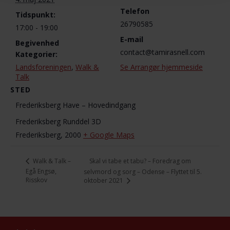
Telefon
Tidspunkt:
26790585
17:00 - 19:00
E-mail
Begivenhed
contact@tamirasnell.com
Kategorier:
Landsforeningen
,
Walk &
Se Arrangør hjemmeside
Talk
STED
Frederiksberg Have – Hovedindgang
Frederiksberg Runddel 3D
Frederiksberg
,
2000
+ Google Maps
Skal vi tabe et tabu? – Foredrag om
Walk & Talk –
Egå Engsø,
selvmord og sorg – Odense – Flyttet til 5.
Risskov
oktober 2021