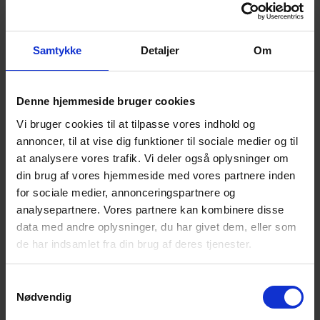
Gåturen sammen giver god mulighed for et varmt,
uformelt samvær i et fællesskab, hvor selvmord ikke
Samtykke
Detaljer
Om
er tabu.
Vi forventer at gå i 1 ½ – 2 timer, og vi går også tur
Denne hjemmeside bruger cookies
selvom det regner og blæser.
Vi bruger cookies til at tilpasse vores indhold og
annoncer, til at vise dig funktioner til sociale medier og til
at analysere vores trafik. Vi deler også oplysninger om
Alle er velkomne!
din brug af vores hjemmeside med vores partnere inden
for sociale medier, annonceringspartnere og
Du må gerne tage en ven med, hvis du har behov for
analysepartnere. Vores partnere kan kombinere disse
det.
data med andre oplysninger, du har givet dem, eller som
de har indsamlet fra din brug af deres tjenester.
Det der tales om er i fortrolighed mellem deltagerne.
Tilmelding er ikke nødvendig.
Samtykkevalg
Nødvendig