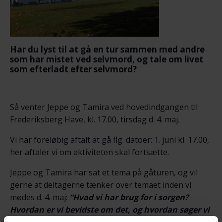
Har du lyst til at gå en tur sammen med andre
som har mistet ved selvmord, og tale om livet
som efterladt efter selvmord?
Så venter Jeppe og Tamira ved hovedindgangen til
Frederiksberg Have, kl. 17.00, tirsdag d. 4. maj.
Vi har foreløbig aftalt at gå flg. datoer: 1. juni kl. 17.00,
her aftaler vi om aktiviteten skal fortsætte.
Jeppe og Tamira har sat et tema på gåturen, og vil
gerne at deltagerne tænker over temaet inden vi
mødes d. 4. maj:
“Hvad vi har brug for i sorgen?
Hvordan er vi bevidste om det, og hvordan søger vi
at løse det?”