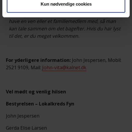
et fællesskab, hvor selvmord ikke er tabu.
Kun nødvendige cookies
Det er vores erfaring, at mange er glade for at
have en ven eller et familiemedlem med, så man
kan tale sammen om det bagefter. Hvis du har lyst
til det, er du meget velkommen.
For yderligere information:
John Jespersen, Mobil:
2521 9109, Mail:
John-vita@kalnet.dk
Vel mødt og venlig hilsen
Bestyrelsen – Lokalkreds Fyn
John Jespersen
Gerda Elise Larsen