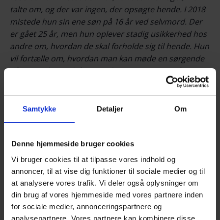
talte om, og der var ingen, der opsøgte hende. I 2018
mistede hun sin ene søn på 16 år ved selvmord. Der
er gået 25 år, men hun oplever stadig usikkerhed hos
andre om, hvordan de skal forholde sig til hende. Hun
vil fortælle om, hvordan man kan møde en sørgende
efter et selvmord, for, som hun siger:
”Der er kun os,
som har oplevet voldsomme tab, til at fortælle,
hvordan andres reaktion – eller mangel på samme
– virker.”
Samtykke
Detaljer
Om
Læs artikel fra Kristeligt Dagblad 7. februar
2020:
Mais far og søn begik begge selvmord_ ”Der
Denne hjemmeside bruger cookies
er jo ingen, der begår selvmord af ondskab” –
Vi bruger cookies til at tilpasse vores indhold og
Kristeligt Dagblad
annoncer, til at vise dig funktioner til sociale medier og til
at analysere vores trafik. Vi deler også oplysninger om
din brug af vores hjemmeside med vores partnere inden
Arrangementet er gratis!
for sociale medier, annonceringspartnere og
analysepartnere. Vores partnere kan kombinere disse