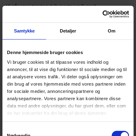
Vi går igen tirsdag d. 3. marts og 7. april.
Gåturen sammen giver god mulighed for et varmt,
uformelt samvær i et fællesskab, hvor selvmord ikke
Samtykke
Detaljer
Om
er tabu.
Vi forventer at gå i ca. 1 ½ time, og vi går også tur
Denne hjemmeside bruger cookies
selvom det regner og blæser.
Vi bruger cookies til at tilpasse vores indhold og
Vi vil gerne have tilmelding til arrangementet
senest
annoncer, til at vise dig funktioner til sociale medier og til
mandag d. 2. februar kl. 18.00
via link:
at analysere vores trafik. Vi deler også oplysninger om
https://efterladte.nemtilmeld.dk/557/
din brug af vores hjemmeside med vores partnere inden
for sociale medier, annonceringspartnere og
Alle er velkomne!
analysepartnere. Vores partnere kan kombinere disse
data med andre oplysninger, du har givet dem, eller som
Du må gerne tage en ven med, hvis du har behov for
de har indsamlet fra din brug af deres tjenester.
det.
Det der tales om er i fortrolighed mellem deltagerne.
Samtykkevalg
Nødvendig