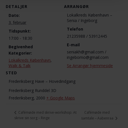
DETALJER
ARRANGØR
Lokalkreds København –
Dato:
Senia / Ingeborg
3. februar
Telefon
Tidspunkt:
21235988 / 53912445
17:00 - 18:30
E-mail
Begivenhed
seniakh@gmail.com /
Kategorier:
ingebomo@gmail.com
Lokalkreds København
,
Walk & Talk
Se Arrangør hjemmeside
STED
Frederiksberg Have – Hovedindgang
Frederiksberg Runddel 3D
Frederiksberg
,
2000
+ Google Maps
Cafémøde med
Cafémøde med skrive-workshop: At
skrive sin sorg – Ringe
samtale – Aabenraa