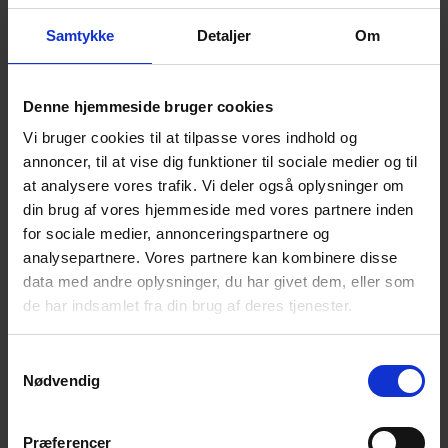
Vi forventer at gå i ca. 1 ½ time, og vi går også tur
selvom det regner og blæser.
Samtykke
Detaljer
Om
Vi vil gerne have tilmelding til arrangementet
senest
mandag d. 6. oktober kl. 18.00
via link:
Denne hjemmeside bruger cookies
https://efterladte.nemtilmeld.dk/520/
Vi bruger cookies til at tilpasse vores indhold og
Alle er velkomne!
annoncer, til at vise dig funktioner til sociale medier og til
at analysere vores trafik. Vi deler også oplysninger om
Du må gerne tage en ven med, hvis du har behov for
din brug af vores hjemmeside med vores partnere inden
det.
for sociale medier, annonceringspartnere og
analysepartnere. Vores partnere kan kombinere disse
Det der tales om er i fortrolighed mellem deltagerne.
data med andre oplysninger, du har givet dem, eller som
Walk & Talk er et tilbud fra Landsforeningen for
de har indsamlet fra din brug af deres tjenester.
efterladte efter selvmord:
www.efterladte.dk
Samtykkevalg
Nødvendig
Vel mødt og venlig hilsen
Præferencer