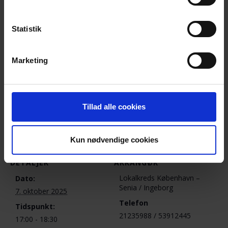
Bestyrelsen Lokalkreds København /
efterladte.dk
Statistik
Ingeborg Fangel Mo, mobil: 5391 2445,
mail:
ingebomo@gmail.com
– for evt. spørgsmål
Marketing
Senia Kragh Hansen, Ulla Lidsmoes og Sofie Pedersen
Tillad alle cookies
Tilføj til kalender
Kun nødvendige cookies
DETALJER
ARRANGØR
Lokalkreds København –
Dato:
Senia / Ingeborg
7. oktober 2025
Telefon
Tidspunkt:
21235988 / 53912445
17:00 - 18:30