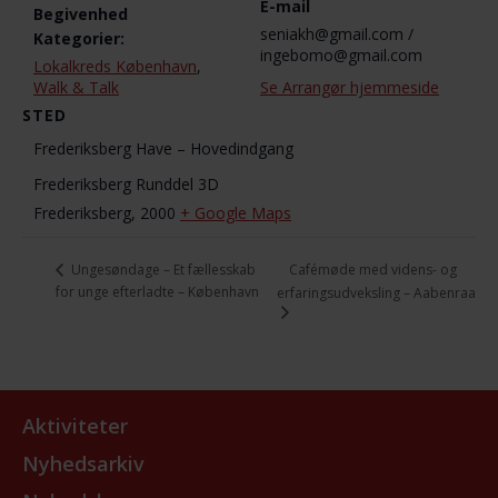
E-mail
Begivenhed
seniakh@gmail.com /
Kategorier:
ingebomo@gmail.com
Lokalkreds København
,
Walk & Talk
Se Arrangør hjemmeside
STED
Frederiksberg Have – Hovedindgang
Frederiksberg Runddel 3D
Frederiksberg
,
2000
+ Google Maps
Cafémøde med videns- og
Ungesøndage – Et fællesskab
for unge efterladte – København
erfaringsudveksling – Aabenraa
Aktiviteter
Nyhedsarkiv