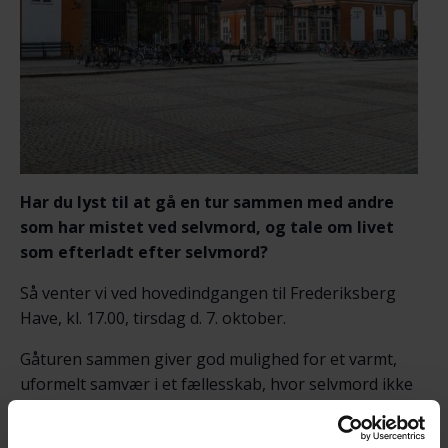
Har du lyst til at gå en tur sammen med andre
som har mistet ved selvmord, og tale om livet
som efterladt efter selvmord?
Så venter vi ved hovedindgangen til Frederiksberg
Have, kl. 17.00, tirsdag d. 7. oktober.
Gåturen sammen giver god mulighed for et varmt,
uformelt samvær i et fællesskab, hvor selvmord ikke
er tabu.