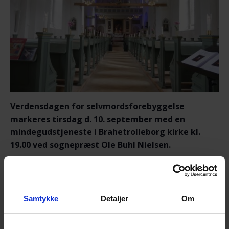
Verdensdagen for selvmordsforebyggelse
markeres
tirs
dag d. 10. september med en
mindegudstjeneste
i Brahetrolleborg kirke kl.
19.00
ved sognepræst Ole Buhl Nielsen.
Traditionen tro markerer vi sammen årets
internationale selvmordsforebyggelsesdag ved at
mindes og ære dem, vi har mistet for nylig og for
Samtykke
Detaljer
Om
længe siden. Vi tænder lys for dem som valgte livet fra
i 2023 på Fyn, efterladte kan tænde et lys for vores