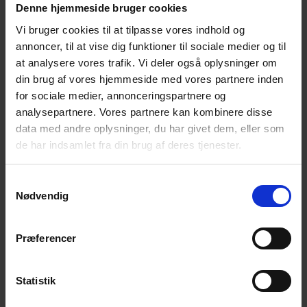
mistede.
Denne hjemmeside bruger cookies
Gudstjenesten afholdes for at støtte de mange
Vi bruger cookies til at tilpasse vores indhold og
efterlevende, der skal leve deres liv med den smerte
annoncer, til at vise dig funktioner til sociale medier og til
det er, at have mistet som følge af selvmord.
at analysere vores trafik. Vi deler også oplysninger om
Gudstjenesten er både for de, som ønsker at vise
din brug af vores hjemmeside med vores partnere inden
for sociale medier, annonceringspartnere og
deres sympati med de efterlevende og for de
analysepartnere. Vores partnere kan kombinere disse
efterlevende.
data med andre oplysninger, du har givet dem, eller som
Efter gudstjenesten vil der være mulighed for kaffe/te
de har indsamlet fra din brug af deres tjenester.
i sognehuset. Repræsentanter fra Landsforeningen
for efterladte efter selvmord – Lokalkreds Fyn vil være
Samtykkevalg
til stede og vil kort fortælle om deres tilbud på Fyn.
Nødvendig
Derefter vil der være mulighed både for en fælles
samtale under ledelse af Ole Buhl Nielsen og for at
Præferencer
tale individuelt med foreningernes repræsentanter. Vi
forventer at slutte senest kl. 21:00.
Statistik