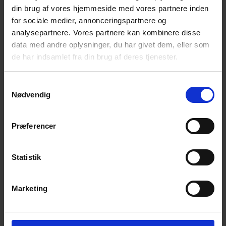
din brug af vores hjemmeside med vores partnere inden
og hvor det vil være muligt at tale med frivillige fra
for sociale medier, annonceringspartnere og
Landsforeningen for Efterladte og NEFOS (netværk
analysepartnere. Vores partnere kan kombinere disse
for selvmordsramte).
data med andre oplysninger, du har givet dem, eller som
Formålet med aftenen er at give efterladte og andre
de har indsamlet fra din brug af deres tjenester.
plads til at mindes dem, de har mistet ved selvmord.
Samtykkevalg
Nærmere info sognepræst Paul Heden Friis, tlf.
Nødvendig
51259794 eller
phf@km.dk
Alle er velkomne
Præferencer
Statistik
Tilføj til kalender
Marketing
DETALJER
ARRANGØR