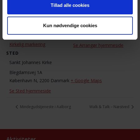
Landsforeningen
Dato:
Tillad alle cookies
10. september 2020
Telefon
2423 4475
Tidspunkt:
Kun nødvendige cookies
20:00 - 22:00
E-mail
info@efterladte.dk
Begivenhed Kategori:
Kirkelig markering
Se Arrangør hjemmeside
STED
Sankt Johannes Kirke
Blegdamsvej 1A
København N
,
2200
Danmark
+ Google Maps
Se Sted hjemmeside
Mindegudstjeneste i Aalborg
Walk & Talk – Næstved
Aktiviteter