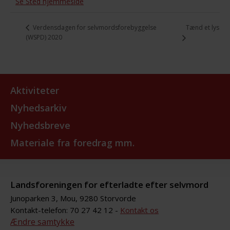
Se Sted hjemmeside
Tænd et lys
Verdensdagen for selvmordsforebyggelse
(WSPD) 2020
Aktiviteter
Nyhedsarkiv
Nyhedsbreve
Materiale fra foredrag mm.
Landsforeningen for efterladte efter selvmord
Junoparken 3, Mou, 9280 Storvorde
Kontakt-telefon: 70 27 42 12 -
Kontakt os
Ændre samtykke