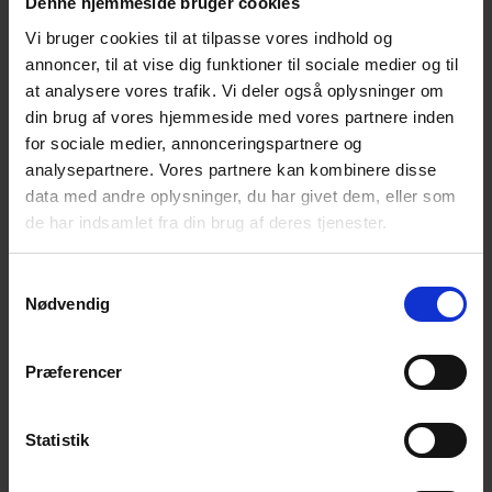
Denne hjemmeside bruger cookies
det er, at have mistet som følge af selvmord.
Gudstjenesten er både for de, som ønsker at vise
Vi bruger cookies til at tilpasse vores indhold og
deres sympati med de efterlevende og for de
annoncer, til at vise dig funktioner til sociale medier og til
efterlevende.
at analysere vores trafik. Vi deler også oplysninger om
din brug af vores hjemmeside med vores partnere inden
for sociale medier, annonceringspartnere og
analysepartnere. Vores partnere kan kombinere disse
Efter gudstjenesten vil der være mulighed for at få en
data med andre oplysninger, du har givet dem, eller som
kop kaffe/te og en snak i Krypten. Repræsentanter fra
de har indsamlet fra din brug af deres tjenester.
Landsforeningen Efterladte efter Selvmord og NEFOS
(Netværk for selvmordsramte) vil være til stede og vil
Samtykkevalg
kort fortælle om deres tilbud i Nordjylland. Derefter
Nødvendig
drikker vi kaffe og der vil være mulighed både for en
fælles samtale under ledelse af Henriette Pedersen,
og for at tale individuelt med foreningernes
Præferencer
repræsentanter.
Statistik