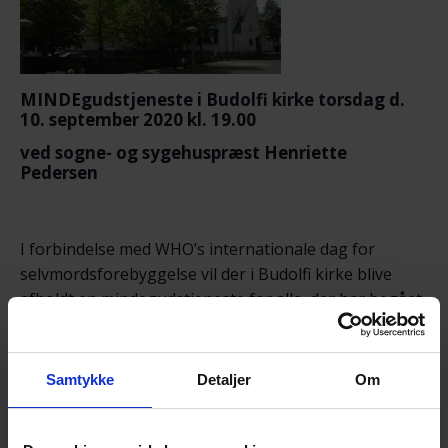
MINDEgudstjeneste i Budolfi kirke torsdag d.
10. september 2020 kl. 19.00
ved sogne- og sygehuspræst Henriette
Pedersen
I forbindelse med WHO’s internationale dag for
selvmordsforebyggelse vil der i Budolfi kirke blive
afholdt en mindegudstjeneste for alle, der har begået
selvmord.
Samtykke
Detaljer
Om
Gudstjenesten afholdes for at støtte de mange
efterlevende, der skal leve deres liv med den smerte