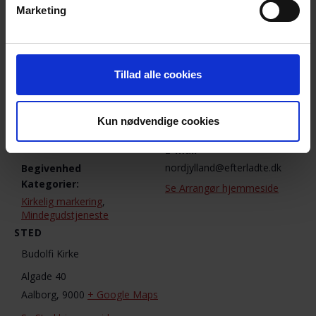
Tilføj til kalender
Marketing
DETALJER
ARRANGØR
Tillad alle cookies
Lokalkreds Nordjylland
Dato:
10. september 2020
Telefon
Kun nødvendige cookies
2423 4475
Tidspunkt:
19:00 - 21:00
E-mail
nordjylland@efterladte.dk
Begivenhed
Kategorier:
Se Arrangør hjemmeside
Kirkelig markering
,
Mindegudstjeneste
STED
Budolfi Kirke
Algade 40
Aalborg
,
9000
+ Google Maps