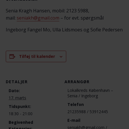
Senia Kragh Hansen, mobil: 2123 5988,
mail:
seniakh@gmail.com
– for evt. spørgsmål
Ingeborg Fangel Mo, Ulla Lidsmoes og Sofie Pedersen
Tilføj til kalender
DETALJER
ARRANGØR
Lokalkreds København –
Dato:
Senia / Ingeborg
17. marts
Telefon
Tidspunkt:
21235988 / 53912445
18:30 - 21:00
E-mail
Begivenhed
seniakh@gmail.com /
Kategorier: