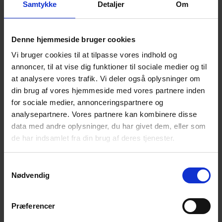
Samtykke
Detaljer
Om
Valg af dirigent.
Valg af referent.
Denne hjemmeside bruger cookies
Valg af to stemmetællere.
Godkendelse af endelig dagsorden.
Vi bruger cookies til at tilpasse vores indhold og
Bestyrelsens årsberetning.
annoncer, til at vise dig funktioner til sociale medier og til
Årsregnskab til godkendelse.
at analysere vores trafik. Vi deler også oplysninger om
Valg til bestyrelse og suppleanter.
din brug af vores hjemmeside med vores partnere inden
for sociale medier, annonceringspartnere og
Valg af revisor og revisorsuppleant.
analysepartnere. Vores partnere kan kombinere disse
Indkomne forslag.
data med andre oplysninger, du har givet dem, eller som
Eventuelt.
de har indsamlet fra din brug af deres tjenester.
Efter generalforsamlingen caféaften med
samtale og erfaringsudveksling
Samtykkevalg
Nødvendig
Der serveres kaffe og te med lidt sødt til.
NB! Tilmelding senest søndag 15. marts kl. 18.00
Præferencer
via link:
https://efterladte.nemtilmeld.dk/563/