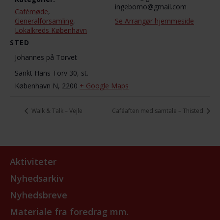
ingebomo@gmail.com
Cafémøde
,
Generalforsamling
,
Se Arrangør hjemmeside
Lokalkreds København
STED
Johannes på Torvet
Sankt Hans Torv 30, st.
København N
,
2200
+ Google Maps
Walk & Talk – Vejle
Caféaften med samtale – Thisted
Aktiviteter
Nyhedsarkiv
Nyhedsbreve
Materiale fra foredrag mm.