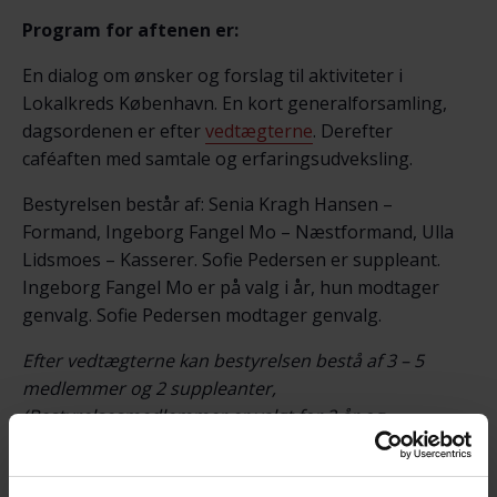
Program for aftenen er:
En dialog om ønsker og forslag til aktiviteter i
Lokalkreds København. En kort generalforsamling,
dagsordenen er efter
vedtægterne
. Derefter
caféaften med samtale og erfaringsudveksling.
Bestyrelsen består af: Senia Kragh Hansen –
Formand, Ingeborg Fangel Mo – Næstformand, Ulla
Lidsmoes – Kasserer. Sofie Pedersen er suppleant.
Ingeborg Fangel Mo er på valg i år, hun modtager
genvalg. Sofie Pedersen modtager genvalg.
Efter vedtægterne kan bestyrelsen bestå af 3 – 5
medlemmer og 2 suppleanter,
(Bestyrelsesmedlemmer er valgt for 2 år og
suppleanter er valgt for 1 år).
Dagsorden for generalforsamlingen er: