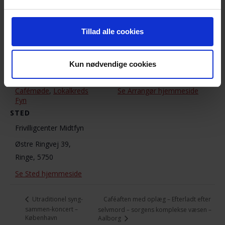
Lokalkreds Fyn
Dato:
7. november 2018
Telefon
Tillad alle cookies
2045 9669
Tidspunkt:
19:00 - 21:00
E-mail
Kun nødvendige cookies
smedpigen1@hotmail.co
Begivenhed
m
Kategorier:
Cafémøde
,
Lokalkreds
Se Arrangør hjemmeside
Fyn
STED
Frivilligcenter Midtfyn
Østre Ringvej 39,
Ringe
,
5750
Se Sted hjemmeside
Caféaften med oplæg – Efterladt efter
Utraditionel syng-
sammen-koncert –
selvmord – sorgens komplekse væsen –
København
Aalborg