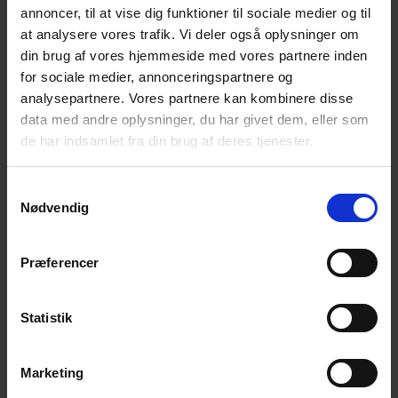
med andre i en lignende situation som dig.
annoncer, til at vise dig funktioner til sociale medier og til
at analysere vores trafik. Vi deler også oplysninger om
Du får mulighed for et varmt, uformelt samvær i
din brug af vores hjemmeside med vores partnere inden
et forum, hvor selvmord ikke er tabu.
for sociale medier, annonceringspartnere og
Du er altid velkommen til at tage en ven med, hvis
analysepartnere. Vores partnere kan kombinere disse
du har behov for det.
data med andre oplysninger, du har givet dem, eller som
de har indsamlet fra din brug af deres tjenester.
Nærmere oplysninger om ovenstående fås hos:
Samtykkevalg
Lilli Svendsen, tlf. 20 45 96 69 eller
Nødvendig
John Jespersen, tlf. 25 21 91 09
Præferencer
Tilføj til kalender
Statistik
Marketing
DETALJER
ARRANGØR