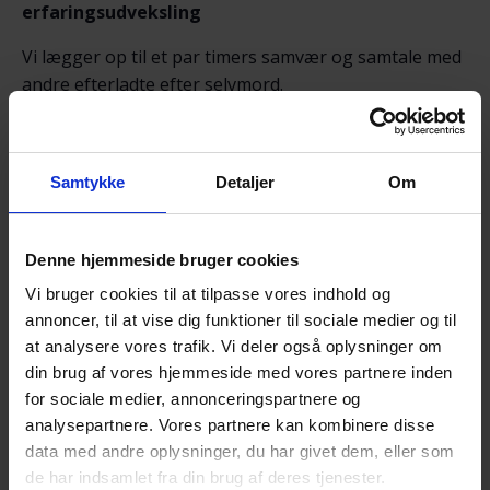
erfaringsudveksling
Vi lægger op til et par timers samvær og samtale med
andre efterladte efter selvmord.
Her er det OK at tale om sorgen, savnet og de svære
følelser.
Det der tales om, er i fortrolighed mellem deltagerne.
Samtykke
Detaljer
Om
Der serveres kaffe og te med lidt sødt til.
Denne hjemmeside bruger cookies
NB! – Tilmelding senest søndag 19. oktober kl.
Vi bruger cookies til at tilpasse vores indhold og
18.00 via NemTilmeld:
annoncer, til at vise dig funktioner til sociale medier og til
https://efterladte.nemtilmeld.dk/522/
at analysere vores trafik. Vi deler også oplysninger om
Alle er velkomne!
din brug af vores hjemmeside med vores partnere inden
for sociale medier, annonceringspartnere og
Til vore arrangementer møder du andre
analysepartnere. Vores partnere kan kombinere disse
efterladte efter selvmord.
data med andre oplysninger, du har givet dem, eller som
de har indsamlet fra din brug af deres tjenester.
Du får mulighed for at tale og dele erfaringer