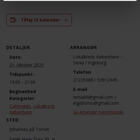
Tilføj til kalender
DETALJER
ARRANGØR
Lokalkreds København –
Dato:
Senia / Ingeborg
21. oktober 2025
Telefon
Tidspunkt:
21235988 / 53912445
19:00 - 21:00
E-mail
Begivenhed
seniakh@gmail.com /
Kategorier:
ingebomo@gmail.com
Cafémøde
,
Lokalkreds
København
Se Arrangør hjemmeside
STED
Johannes på Torvet
Sankt Hans Torv 30, st.