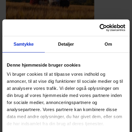
Efterladte efter selvmord inviterer til t
emasøndag
for unge
(ca. 16-28 år)
søndag d. 21. april, kl. 14.00 –
16 .00, De Frivilliges Hus, Hadsundvej 35, 1. sal, 9000
Samtykke
Detaljer
Om
Aalborg
PS: Du behøver ikke at bo i Nordjylland for at kunne
deltage!
Denne hjemmeside bruger cookies
Vi bruger cookies til at tilpasse vores indhold og
Denne gang handler vores temasøndag for unge om
annoncer, til at vise dig funktioner til sociale medier og til
at miste en nær ven.
at analysere vores trafik. Vi deler også oplysninger om
din brug af vores hjemmeside med vores partnere inden
Vi får besøg af Mette
for sociale medier, annonceringspartnere og
Post,
som mistede sin
analysepartnere. Vores partnere kan kombinere disse
bedste veninde Nina til
data med andre oplysninger, du har givet dem, eller som
selvmord i 2015. De to
de har indsamlet fra din brug af deres tjenester.
piger lærte at kende
hinanden på efterskole