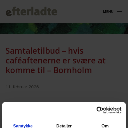
MENU
Samtaletilbud – hvis
caféaftenerne er svære at
komme til – Bornholm
11. februar 2026
Samtykke
Detaljer
Om