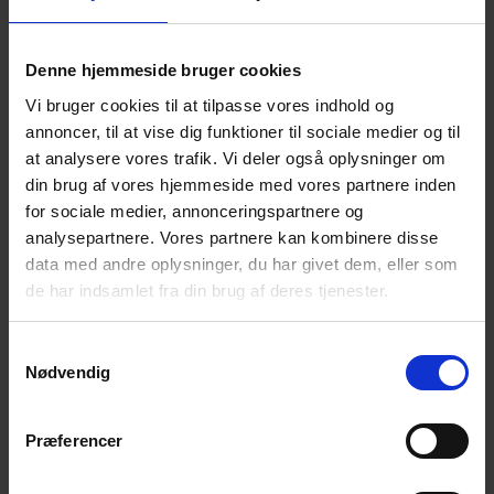
Denne hjemmeside bruger cookies
Vi bruger cookies til at tilpasse vores indhold og
annoncer, til at vise dig funktioner til sociale medier og til
at analysere vores trafik. Vi deler også oplysninger om
din brug af vores hjemmeside med vores partnere inden
Har du mistet en nærtstående ved selvmord og
for sociale medier, annonceringspartnere og
oplever, at det er svært at deltage i vores
analysepartnere. Vores partnere kan kombinere disse
caféaftener?
data med andre oplysninger, du har givet dem, eller som
de har indsamlet fra din brug af deres tjenester.
Du er ikke alene – og du behøver ikke stå med det selv.
Vi tilbyder individuelle samtaler til dig, som har brug for
støtte, men har svært ved at komme afsted til vores
Samtykkevalg
Nødvendig
caféaftener. Samtalen tager udgangspunkt i dig og det, der
fylder i dit liv lige nu i et trygt rum. Vi fortæller lidt om
vores forening og café aftener.
Præferencer
Du er velkommen til at kontakte os for at høre mere eller