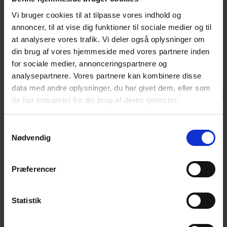
Beskrivelse af episode
Vi bruger cookies til at tilpasse vores indhold og
I dette afsnit fortæller Anne om sin oplevelse med, og
annoncer, til at vise dig funktioner til sociale medier og til
sorgen i, at hendes mor valgte at tage sit eget liv. Det er
at analysere vores trafik. Vi deler også oplysninger om
en rørende, nærværende og autentisk episode, som giver
din brug af vores hjemmeside med vores partnere inden
os et lysende billede af den proces, som Anne har
for sociale medier, annonceringspartnere og
mobiliseret. Tak Anne – for at være så ærlig og dele…
analysepartnere. Vores partnere kan kombinere disse
Link:
data med andre oplysninger, du har givet dem, eller som
https://open.spotify.com/episode/271Q756LahtEITTcrRcysx
de har indsamlet fra din brug af deres tjenester.
Samtykkevalg
Anne arbejder frivilligt i Efterladte efter selvmord –
Nødvendig
Cafégruppe Næstved. Tak for et stærkt og ærligt
indlæg!
Præferencer
Den næste aktivitet i Næstved er musikforedrag med
danske ME AND MARIA, lørdag d. 11. april kl. 14.00. Det er
gratis at deltage, tilmelding sker via NemTilmeld, læs mere
Statistik
i
opslaget