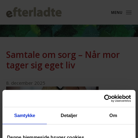
MENU
Samtale om sorg – Når mor
tager sig eget liv
8. december 2025
Samtykke
Detaljer
Om
Podcast-episode#17, 20. november 2025, 1 t. 5 min.
Denne hjemmeside bruger cookies