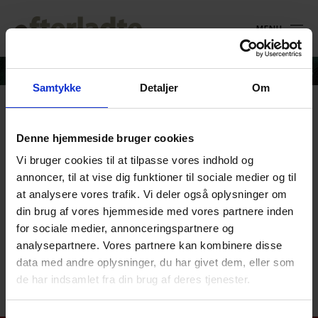
MENU
Samtykke
Detaljer
Om
Håndbog til frivillige –
Denne hjemmeside bruger cookies
Landsforeningen for
Vi bruger cookies til at tilpasse vores indhold og
Efterladte efter Selvmord –
annoncer, til at vise dig funktioner til sociale medier og til
Final – Korrekturlæst og
at analysere vores trafik. Vi deler også oplysninger om
din brug af vores hjemmeside med vores partnere inden
formatteret 31.12.25
for sociale medier, annonceringspartnere og
analysepartnere. Vores partnere kan kombinere disse
Håndbog til frivillige - Landsforeningen for Efterladte efter
data med andre oplysninger, du har givet dem, eller som
Selvmord - Final - Korrekturlæst og formatteret 31.12.25
de har indsamlet fra din brug af deres tjenester.