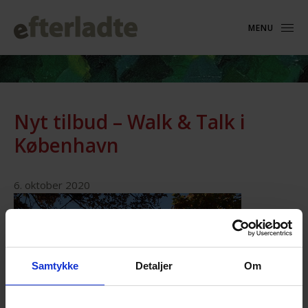
MENU
Nyt tilbud – Walk & Talk i
København
6. oktober 2020
Samtykke
Detaljer
Om