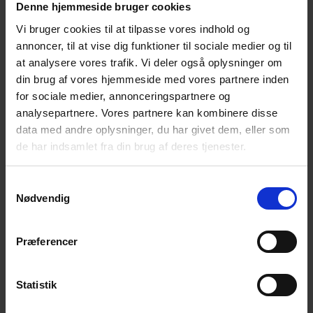
Denne hjemmeside bruger cookies
Vi bruger cookies til at tilpasse vores indhold og
Har du lyst til at gå en tur sammen med andre
annoncer, til at vise dig funktioner til sociale medier og til
som har mistet ved selvmord, og tale om livet
at analysere vores trafik. Vi deler også oplysninger om
som efterladt efter selvmord?
din brug af vores hjemmeside med vores partnere inden
for sociale medier, annonceringspartnere og
Som et nyt tiltag, tilbyder vi Walk & Talk i København i
analysepartnere. Vores partnere kan kombinere disse
efterår 2020. Ole Specht Jensen og Tamira Snell er
data med andre oplysninger, du har givet dem, eller som
tovholdere på turene.
de har indsamlet fra din brug af deres tjenester.
Foreløbig er følgende datoer aftalt:
Samtykkevalg
Søndag d. 25. oktober, kl. 11.00 i Dyrehaven,
Nødvendig
Klampenborg, se opslag:
Dyrehaven
Søndag d. 22. november, kl. 11.00 i Frederiksberg
Præferencer
Have, se opslag:
Frederiksberg Havn
Alle er velkomne!
Statistik
Tilmelding er ikke nødvendig.
Vi forventer at gå i 1 ½ – 2 timer, og vi går også tur selvom