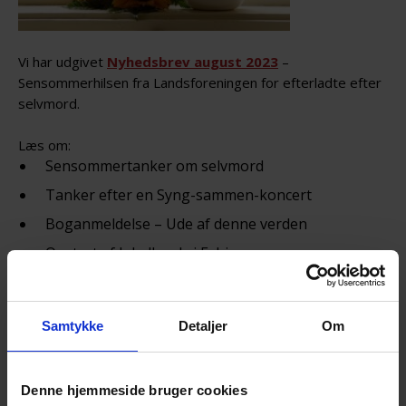
Vi har udgivet
Nyhedsbrev august 2023
–
Sensommerhilsen fra Landsforeningen for efterladte efter
selvmord.
Læs om:
Sensommertanker om selvmord
Tanker efter en Syng-sammen-koncert
Boganmeldelse – Ude af denne verden
Opstart af lokalkreds i Esbjerg
Nyt forskningsprojekt
Temamøde i Herning
Samtykke
Detaljer
Om
Forløb for unge efterlevende
Verdensdagen for selvmordsforebyggelse
Denne hjemmeside bruger cookies
Donationer og gaver