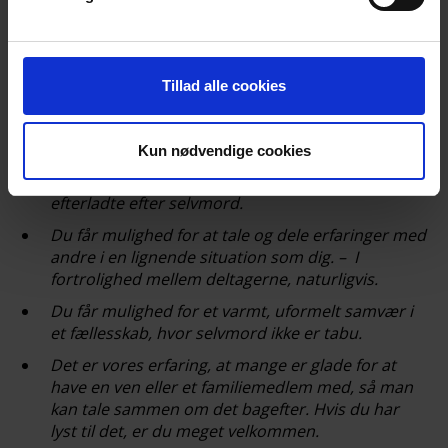
siderne opdateres løbende.
HUSK tilmelding
til indendørs aktiviteter og til Walk & Talk
Tillad alle cookies
nogle steder via:
https://efterladte.nemtilmeld.dk/
, eller til
kontaktpersonen på opslaget.
Kun nødvendige cookies
Alle er velkomne!
Til vore arrangementer møder du andre
efterladte efter selvmord.
Du får mulighed for at tale og dele erfaringer med
andre i en lignende situation som dig. – I
fortrolighed mellem deltagerne, naturligvis.
Du får mulighed for et varmt, uformelt samvær i
et fællesskab, hvor selvmord ikke er tabu.
Det er vores erfaring, at mange er glade for at
have en ven eller et familiemedlem med, så man
kan tale sammen om det bagefter. Hvis du har
lyst til det, er du meget velkommen.