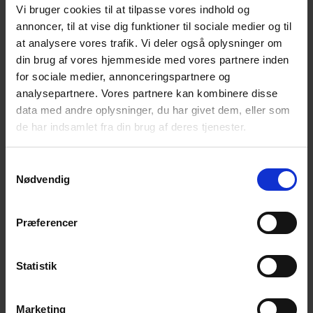
Vi bruger cookies til at tilpasse vores indhold og
Aktiviteter sensommer og efteråret 2023
annoncer, til at vise dig funktioner til sociale medier og til
Facebook, Instagram, legater og gaver med mere.
at analysere vores trafik. Vi deler også oplysninger om
din brug af vores hjemmeside med vores partnere inden
God læselyst!
for sociale medier, annonceringspartnere og
I Landsforeningen for efterladte efter selvmord glæder vi
analysepartnere. Vores partnere kan kombinere disse
os til at kunne gennemføre efterårets aktiviteter. Som det
data med andre oplysninger, du har givet dem, eller som
kan ses i aktivitetsoversigten i nyhedsbrevet og på
de har indsamlet fra din brug af deres tjenester.
hjemmesiden, er der planlagt rigtig mange arrangementer
rundt om i landet.
Samtykkevalg
Nødvendig
Vi håber, at I vil tage godt imod og deltage i tilbuddene.
Det er opmuntrende for landsbestyrelsen og vore lokale
frivillige, når der er opbakning til aktiviteterne.
Præferencer
Følg med på foreningens hjemmeside:
https://efterladte.dk/
og
Statistik
Facebookside:
https://www.facebook.com/efterladte
samt
på Instagram:
Marketing
https://www.instagram.com/efterladte_efter_selvmord
–