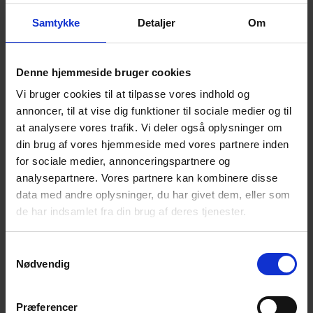
Samtykke
Detaljer
Om
For år tilbage havde vi meget lokalt arbejde for efterladte
Denne hjemmeside bruger cookies
efter selvmord i Viborg, det vil vi prøve at få igangsat igen.
Vi bruger cookies til at tilpasse vores indhold og
annoncer, til at vise dig funktioner til sociale medier og til
Minna Vejen Østergaard har med succes startet Walk &
at analysere vores trafik. Vi deler også oplysninger om
Talk op i maj måned, og holder det igen i morgen søndag d.
din brug af vores hjemmeside med vores partnere inden
6. juni, kl. 10.00 fra Løgstrup Skoles P-plads, se opslaget:
for sociale medier, annonceringspartnere og
Walk & Talk – Løgstrup – Efterladte.dk
analysepartnere. Vores partnere kan kombinere disse
data med andre oplysninger, du har givet dem, eller som
Vi vil nu se, om der er grundlag for at holde cafémøder i
Viborg. Minna har reserveret lokaler i De Frivilliges Hus i
de har indsamlet fra din brug af deres tjenester.
Viborg.
Samtykkevalg
Flg. datoer er foreløbig aftalt:
Nødvendig
Mandag d. 28. juni og mandag d. 9. august, kl. 18.30 –
20.30.
Præferencer