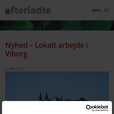
MENU
Nyhed – Lokalt arbejde i
Viborg
5. juni 2021