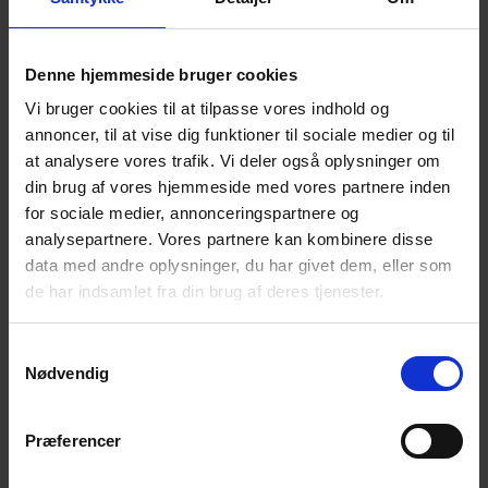
desuden også digital i uge 2, hvilket betyder, at alle over
hele landet kan se med. Derudover er filmen også udtaget
til Nordic:Dox Award.
Denne hjemmeside bruger cookies
Vi bruger cookies til at tilpasse vores indhold og
Om filmen
annoncer, til at vise dig funktioner til sociale medier og til
Søstrene Sofia, Hedvig og Maja voksede op sammen på
at analysere vores trafik. Vi deler også oplysninger om
landet i Sydsverige med deres mor Carolina; en kvinde med
din brug af vores hjemmeside med vores partnere inden
en personlighed, som var fuld af liv og en hengiven mor.
for sociale medier, annonceringspartnere og
analysepartnere. Vores partnere kan kombinere disse
I 2010 tog Carolina sit eget liv. Samme dag fyldte Hedvig
data med andre oplysninger, du har givet dem, eller som
10 år. Maja var den første der fandt Carolina. Sofia husker
kun, at alle forhindrede hende i at se ind gennem
de har indsamlet fra din brug af deres tjenester.
vinduerne.
Tilbage stod tre piger på 8, 10 og 16 år. I dag er de unge
Samtykkevalg
voksne, der er kommet videre med deres liv, men alle har
Nødvendig
de kæmpet på hver deres egen måde for at klare tabet af
deres mor.
Præferencer
De har stort set ikke rigtigt talt om deres mors selvmord,