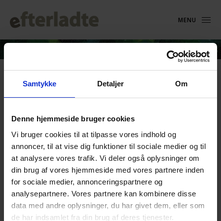
MENU
Indbydelse til Frivilligseminar
Samtykke
Detaljer
Om
– Fredericia
Denne hjemmeside bruger cookies
4. april 2017
Vi bruger cookies til at tilpasse vores indhold og
Landsbestyrelsen indbyder lokalkredsenes bestyrelser og
annoncer, til at vise dig funktioner til sociale medier og til
frivillige hjælpere samt ansatte og frivillige i Frivilligcentre
at analysere vores trafik. Vi deler også oplysninger om
til frivilligseminar.
din brug af vores hjemmeside med vores partnere inden
Overvejer du at blive frivillig i foreningen, er du også
for sociale medier, annonceringspartnere og
meget velkommen til at deltage.
analysepartnere. Vores partnere kan kombinere disse
data med andre oplysninger, du har givet dem, eller som
Frivilligseminar lørdag den 22. april kl. 10.00 – søndag den
de har indsamlet fra din brug af deres tjenester.