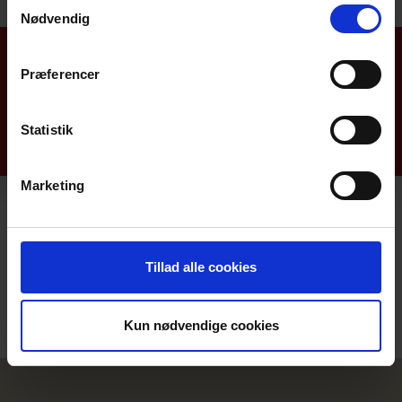
Samtykkevalg
Nødvendig
Aktiviteter
Præferencer
Nyhedsarkiv
Nyhedsbreve
Statistik
Materiale fra foredrag mm.
Marketing
Landsforeningen for efterladte efter selvmord
Junoparken 3, Mou, 9280 Storvorde
Kontakt-telefon: 70 27 42 12 -
Kontakt os
Tillad alle cookies
Ændre samtykke
Kun nødvendige cookies