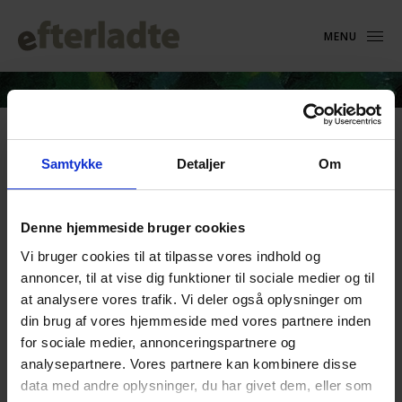
MENU
Genhør Hjernekassen P1 om
Samtykke
Detaljer
Om
selvmord
Denne hjemmeside bruger cookies
15. august 2018
Vi bruger cookies til at tilpasse vores indhold og
Mandag d. 14. august 2017
handlede
Hjernekassen på P1
om selvmord.
annoncer, til at vise dig funktioner til sociale medier og til
at analysere vores trafik. Vi deler også oplysninger om
Hvorfor vælger næsten 1 million mennesker på
din brug af vores hjemmeside med vores partnere inden
verdensplan at begå selvmord hvert år? Hvem
for sociale medier, annonceringspartnere og
er det, der begår selvmord? Hvordan er det at
analysepartnere. Vores partnere kan kombinere disse
blive efterladt? Hvordan kan selvmord
data med andre oplysninger, du har givet dem, eller som
forebygges? Vi har eksperter i studiet.