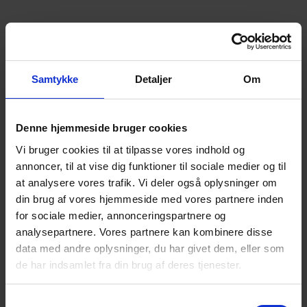
Formål 2:
– at gøre offentlige myndigheder, behandlere
og befolkningen som helhed opmærksomme på de
problemer og vanskeligheder som efterladte efter
Samtykke
Detaljer
Om
selvmord står med.
Handleplan
:
Denne hjemmeside bruger cookies
at udvide vores PR-virksomhed
Vi bruger cookies til at tilpasse vores indhold og
at arbejde for optimering af de offentlige tilbud
annoncer, til at vise dig funktioner til sociale medier og til
for efterladte efter selvmord, herunder:
at analysere vores trafik. Vi deler også oplysninger om
at arbejde for afskaffelse af 6-måneders reglen
din brug af vores hjemmeside med vores partnere inden
for henvisning til psykologhjælp. Der er ingen
for sociale medier, annonceringspartnere og
tidsramme, når det gælder sorgen efter selvmord
analysepartnere. Vores partnere kan kombinere disse
– for nogle kan reaktionerne komme adskillige år
data med andre oplysninger, du har givet dem, eller som
efter,
de har indsamlet fra din brug af deres tjenester.
at gøre opmærksom på, at efterladte efter
selvmord står i en situation der er anderledes end
ved andre dødsfald,
Samtykkevalg