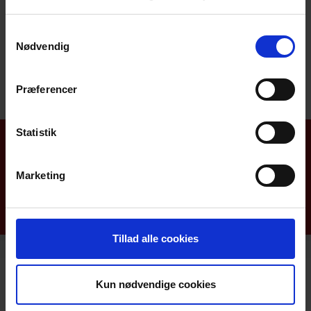
Samtykkevalg
Nødvendig
Præferencer
Statistik
Aktiviteter
Nyhedsarkiv
Marketing
Nyhedsbreve
Materiale fra foredrag mm.
Tillad alle cookies
Landsforeningen for efterladte efter selvmord
Kun nødvendige cookies
Junoparken 3, Mou, 9280 Storvorde
Kontakt-telefon: 70 27 42 12 -
Kontakt os