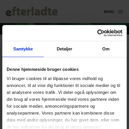
MENU
Donation_Christof Fischer
Samtykke
Detaljer
Om
Danmark
Denne hjemmeside bruger cookies
12. november 2025
Vi bruger cookies til at tilpasse vores indhold og
annoncer, til at vise dig funktioner til sociale medier og til
at analysere vores trafik. Vi deler også oplysninger om
din brug af vores hjemmeside med vores partnere inden
for sociale medier, annonceringspartnere og
analysepartnere. Vores partnere kan kombinere disse
data med andre oplysninger, du har givet dem, eller som
de har indsamlet fra din brug af deres tjenester.