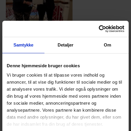
Samtykke
Detaljer
Om
I sidste uge modtog Efterladte efter selvmord –
Lokalkreds Nordjylland den glædelige nyhed, at St.
Johanneslogen Cimbria i Aalborg har valgt at støtte vores
Denne hjemmeside bruger cookies
arbejde med en donation på kr. 10.000.
Vi bruger cookies til at tilpasse vores indhold og
annoncer, til at vise dig funktioner til sociale medier og til
Donationen blev officielt overrakt tirsdag den 11.
november af Ordførende Mester Ole Bredvig Larsen.
at analysere vores trafik. Vi deler også oplysninger om
Overrækkelsen er et klart udtryk for logens opbakning og
din brug af vores hjemmeside med vores partnere inden
anerkendelse af det frivillige arbejde, der udføres lokalt for
for sociale medier, annonceringspartnere og
efterladte efter selvmord.
analysepartnere. Vores partnere kan kombinere disse
data med andre oplysninger, du har givet dem, eller som
Vi er meget taknemmelige for den økonomiske støtte, som
de har indsamlet fra din brug af deres tjenester.
vil give os mulighed for at fortsætte og udbygge vores