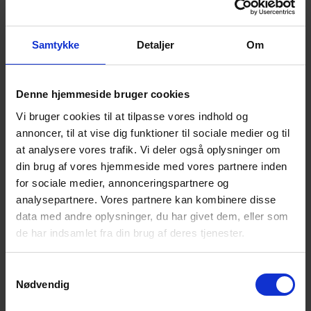
Samtykke
Detaljer
Om
Dokumentarfilmfestivalen CPH:DOX, som i år finder
sted fra 15.-26. marts i alle de københavnske
biografer.
Denne hjemmeside bruger cookies
CPH:DOX inviterer medlemmer af Landsforeningen for
Vi bruger cookies til at tilpasse vores indhold og
efterladte efter selvmord til at se festivalens åbningsfilm
annoncer, til at vise dig funktioner til sociale medier og til
med 20% rabat.
at analysere vores trafik. Vi deler også oplysninger om
din brug af vores hjemmeside med vores partnere inden
Dokumentaren hedder Twice Colonized
og er
for sociale medier, annonceringspartnere og
festivalens åbningsfilm. Filmen fortæller historien om
analysepartnere. Vores partnere kan kombinere disse
menneskerettighedsaktivist Aaju Peter, som har dedikeret
data med andre oplysninger, du har givet dem, eller som
sit liv til kampen for Inuit. Da Aaju bliver efterladt til
de har indsamlet fra din brug af deres tjenester.
selvmord af en af hendes nærmeste, begiver hun sig ud på
en rejse for at konfrontere sin egen fortid og samtidig
Samtykkevalg
sikre de oprindelige folks demokratiske ret og
Nødvendig
uafhængighed. En ekstraordinær film der skildrer en kvinde,
som selv kæmper med personlige udfordringer og