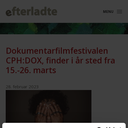
MENU
Dokumentarfilmfestivalen
CPH:DOX, finder i år sted fra
15.-26. marts
28. februar 2023