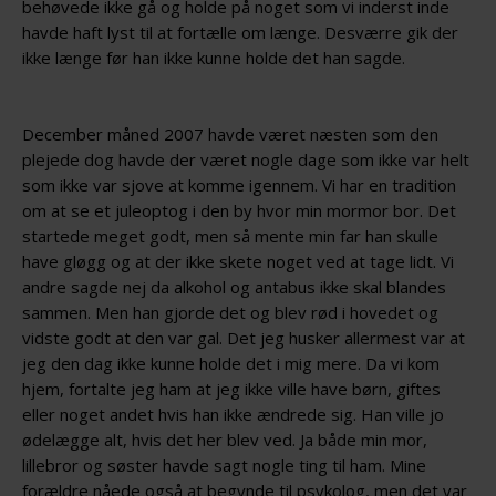
behøvede ikke gå og holde på noget som vi inderst inde
havde haft lyst til at fortælle om længe. Desværre gik der
ikke længe før han ikke kunne holde det han sagde.
December måned 2007 havde været næsten som den
plejede dog havde der været nogle dage som ikke var helt
som ikke var sjove at komme igennem. Vi har en tradition
om at se et juleoptog i den by hvor min mormor bor. Det
startede meget godt, men så mente min far han skulle
have gløgg og at der ikke skete noget ved at tage lidt. Vi
andre sagde nej da alkohol og antabus ikke skal blandes
sammen. Men han gjorde det og blev rød i hovedet og
vidste godt at den var gal. Det jeg husker allermest var at
jeg den dag ikke kunne holde det i mig mere. Da vi kom
hjem, fortalte jeg ham at jeg ikke ville have børn, giftes
eller noget andet hvis han ikke ændrede sig. Han ville jo
ødelægge alt, hvis det her blev ved. Ja både min mor,
lillebror og søster havde sagt nogle ting til ham. Mine
forældre nåede også at begynde til psykolog, men det var