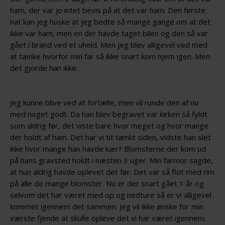
ham, der var jo intet bevis på at det var ham. Den første
nat kan jeg huske at jeg bedte så mange gange om at det
ikke var ham, men en der havde taget bilen og den så var
gået i brand ved et uheld. Men jeg blev alligevel ved med
at tænke hvorfor min far så ikke snart kom hjem igen. Men
det gjorde han ikke.
Jeg kunne blive ved at fortælle, men vil runde den af nu
med noget godt. Da han blev begravet var kirken så fyldt
som aldrig før, det viste bare hvor meget og hvor mange
der holdt af ham. Det har vi tit tænkt siden, vidste han slet
ikke hvor mange han havde kær? Blomsterne der kom ud
på hans gravsted holdt i næsten 3 uger. Min farmor sagde,
at hun aldrig havde oplevet det før. Det var så flot med rim
på alle de mange blomster. Nu er der snart gået 1 år og
selvom det har været med op og nedture så er vi alligevel
kommet igennem det sammen. Jeg vil ikke ønske for min
værste fjende at skulle opleve det vi har været igennem.