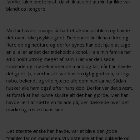
familie. Julen endte brat, da vi fik at vide at min far ikke var
blandt os længere.
Min far havde i mange år haft et alkoholproblem og havde
det oveni ikke psykisk godt. De senere år fik han flere og
flere op og nedture og derfor synes han det hjalp at tage
en øl eller andet der indeholdt alkohol. Hele min familie har
altid holdt utrolig meget af ham. Han var den søde,
smilende og imødekommende mand og far, når han havde
det godt. Ja, overfor alle var han en rigtig god ven, kollega,
nabo, bekendt og ville hjælpe alle dem han kunne. Sådan
husker alle ham også efter hans død. Derfor var det svært,
at forstå at han kunne skjulte alt det han gjorde. Men han
havde lært at sætte en facade på, der dækkede over det
mørke og triste i hans sind.
Det største ønske han havde, var at blive den gode
“gamle” far og mand igen. Vi vidste alle at han dukkede op