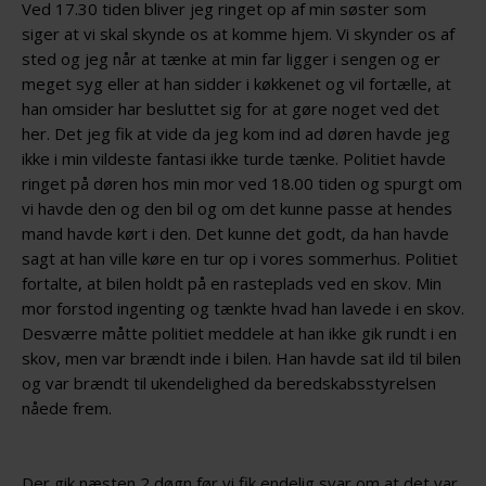
Ved 17.30 tiden bliver jeg ringet op af min søster som
siger at vi skal skynde os at komme hjem. Vi skynder os af
sted og jeg når at tænke at min far ligger i sengen og er
meget syg eller at han sidder i køkkenet og vil fortælle, at
han omsider har besluttet sig for at gøre noget ved det
her. Det jeg fik at vide da jeg kom ind ad døren havde jeg
ikke i min vildeste fantasi ikke turde tænke. Politiet havde
ringet på døren hos min mor ved 18.00 tiden og spurgt om
vi havde den og den bil og om det kunne passe at hendes
mand havde kørt i den. Det kunne det godt, da han havde
sagt at han ville køre en tur op i vores sommerhus. Politiet
fortalte, at bilen holdt på en rasteplads ved en skov. Min
mor forstod ingenting og tænkte hvad han lavede i en skov.
Desværre måtte politiet meddele at han ikke gik rundt i en
skov, men var brændt inde i bilen. Han havde sat ild til bilen
og var brændt til ukendelighed da beredskabsstyrelsen
nåede frem.
Der gik næsten 2 døgn før vi fik endelig svar om at det var