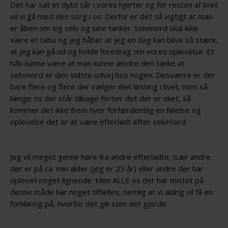
Det har sat et dybt sår i vores hjerter og for resten af livet
vil vi gå med den sorg i os. Derfor er det så vigtigt at man
er åben om sig selv og sine tanker. Selvmord skal ikke
være et tabu og jeg håber at jeg en dag kan blive så stærk,
at jeg kan gå ud og holde foredrag om vores oplevelse. Et
håb kunne være at man kunne ændre den tanke at
selvmord er den sidste udvej hos nogen. Desværre er der
bare flere og flere der vælger den løsning i livet, men så
længe os der står tilbage fortier det der er sket, så
kommer det ikke frem hvor forfærdentlig en følelse og
oplevelse det er at være efterladt efter selvmord.
Jeg vil meget gerne høre fra andre efterladte, især andre
der er på ca. min alder (jeg er 25 år) eller andre der har
oplevet noget lignende. Men ALLE os der har mistet på
denne måde har noget tilfælles, nemlig at vi aldrig vil få en
forklaring på, hvorfor det gik som det gjorde.