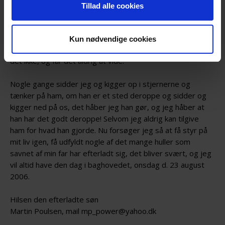
noget.
Tillad alle cookies
Kunne han ikke bare ha tænkt sig om en ekstra gang inden
han gjorde det han gjorde? Tænkt på sin kone, mig, min
søster og mine to brødre på 7 og 10år? Kunne ikke engang
Kun nødvendige cookies
den tanke have fået ham til at handle anderledes? Jeg ved
det ikke, og får det aldrig at vide.
Nogle gange sidder jeg og kigger op i stjernerne og
tænker på ham, om han er et sted deroppe og sidder og
kigger ned på os, det håber jeg han gør, og jeg håber at
han har det godt deroppe! Selvom jeg aldrig kan tilgive
ham for hvad han gjorde. Nu forsøger jeg så at få styr på
mit liv igen, få udfyldt nogle af det mange huller som
savnet af min far har efterladt sig, det bliver svært, og jeg
vil altid have den dag i baghovedet, onsdag d. 23 august
2006.
Hilsen den efterladte søn
Martin Poulsen, mail
mp_power@yahoo.dk