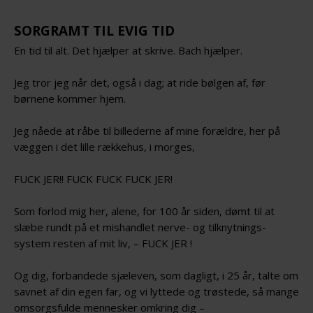
SORGRAMT TIL EVIG TID
En tid til alt. Det hjælper at skrive. Bach hjælper.
Jeg tror jeg når det, også i dag; at ride bølgen af, før
børnene kommer hjem.
Jeg nåede at råbe til billederne af mine forældre, her på
væggen i det lille rækkehus, i morges,
FUCK JER!! FUCK FUCK FUCK JER!
Som forlod mig her, alene, for 100 år siden, dømt til at
slæbe rundt på et mishandlet nerve- og tilknytnings-
system resten af mit liv, – FUCK JER !
Og dig, forbandede sjæleven, som dagligt, i 25 år, talte om
savnet af din egen far, og vi lyttede og trøstede, så mange
omsorgsfulde mennesker omkring dig –