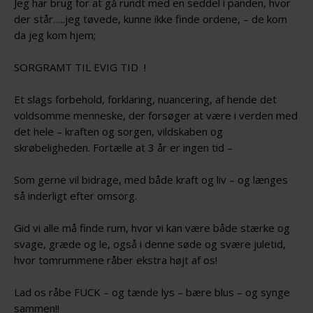
Jeg har brug for at gå rundt med en seddel i panden, hvor
der står…..jeg tøvede, kunne ikke finde ordene, – de kom
da jeg kom hjem;
SORGRAMT TIL EVIG TID !
Et slags forbehold, forklaring, nuancering, af hende det
voldsomme menneske, der forsøger at være i verden med
det hele – kraften og sorgen, vildskaben og
skrøbeligheden. Fortælle at 3 år er ingen tid –
Som gerne vil bidrage, med både kraft og liv – og længes
så inderligt efter omsorg.
Gid vi alle må finde rum, hvor vi kan være både stærke og
svage, græde og le, også i denne søde og svære juletid,
hvor tomrummene råber ekstra højt af os!
Lad os råbe FUCK – og tænde lys – bære blus – og synge
sammen!!