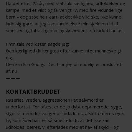
Da det efter 25 år, med kraftfuld kærlighed, udfoldelser og
kampe, med et vildt og farverigt liv, med fire vidunderlige
børn – dog stod helt klart, at det ikke ville ske, ikke kunne
lade sig gøre, at jeg ikke kunne elske min sjæleven fri af
smerten og tabet og meningsløsheden – så forlod han os.
I min tale ved kisten sagde jeg;
Den kærlighed du længtes efter kunne intet menneske gi
dig.
Den kan kun Gud gi. Den tror jeg du endelig er omsluttet
af, nu.
———
KONTAKTBRUDDET
Raseriet. Vreden, aggressionen i et selvmord er
underfortalt. For oftest er de jo dybt deprimerede, syge,
siger vi, dem der vælger at forlade os, afslutte deres eget
liv, som åbenbart er så smertefuldt, at det ikke kan
udholdes, bæres. Vi efterlades med et hav af skyld – og