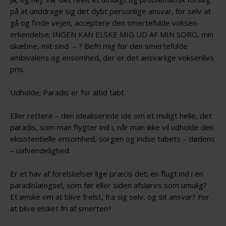
på at unddrage sig det dybt personlige ansvar, for selv at
gå og finde vejen, acceptere den smertefulde voksen-
erkendelse; INGEN KAN ELSKE MIG UD AF MIN SORG, min
skæbne, mit sind – ? Befri mig for den smertefulde
ambivalens og ensomhed, der er det ansvarlige voksenlivs
pris.
Udholde; Paradis er for altid tabt.
Eller rettere – den idealiserede ide om et muligt helle, det
paradis, som man flygter ind i, når man ikke vil udholde den
eksistentielle ensomhed, sorgen og indse tabets – dødens
– uafvendelighed.
Er et hav af forelskelser lige præcis det; en flugt ind i en
paradislængsel, som før eller siden afsløres som umulig?
Et ønske om at blive frelst, fra sig selv, og sit ansvar? For
at blive elsket fri af smerten?