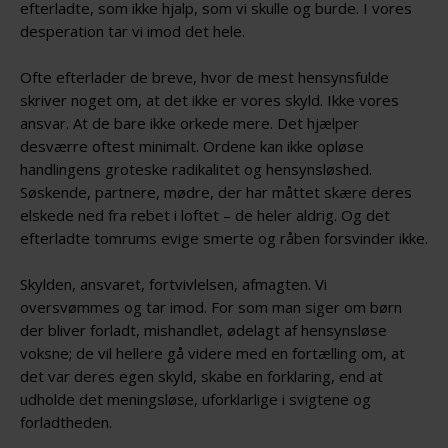
efterladte, som ikke hjalp, som vi skulle og burde. I vores
desperation tar vi imod det hele.
Ofte efterlader de breve, hvor de mest hensynsfulde
skriver noget om, at det ikke er vores skyld. Ikke vores
ansvar. At de bare ikke orkede mere. Det hjælper
desværre oftest minimalt. Ordene kan ikke opløse
handlingens groteske radikalitet og hensynsløshed.
Søskende, partnere, mødre, der har måttet skære deres
elskede ned fra rebet i loftet – de heler aldrig. Og det
efterladte tomrums evige smerte og råben forsvinder ikke.
Skylden, ansvaret, fortvivlelsen, afmagten. Vi
oversvømmes og tar imod. For som man siger om børn
der bliver forladt, mishandlet, ødelagt af hensynsløse
voksne; de vil hellere gå videre med en fortælling om, at
det var deres egen skyld, skabe en forklaring, end at
udholde det meningsløse, uforklarlige i svigtene og
forladtheden.