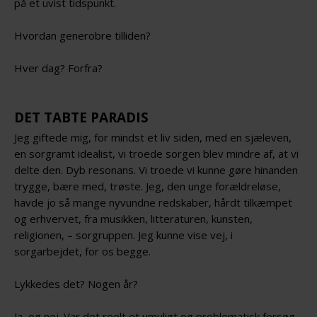
på et uvist tidspunkt.
Hvordan generobre tilliden?
Hver dag? Forfra?
DET TABTE PARADIS
Jeg giftede mig, for mindst et liv siden, med en sjæleven,
en sorgramt idealist, vi troede sorgen blev mindre af, at vi
delte den. Dyb resonans. Vi troede vi kunne gøre hinanden
trygge, bære med, trøste. Jeg, den unge forældreløse,
havde jo så mange nyvundne redskaber, hårdt tilkæmpet
og erhvervet, fra musikken, litteraturen, kunsten,
religionen, – sorgruppen. Jeg kunne vise vej, i
sorgarbejdet, for os begge.
Lykkedes det? Nogen år?
Ja, og nej. Var det reelt et umuligt og problematisk forsøg