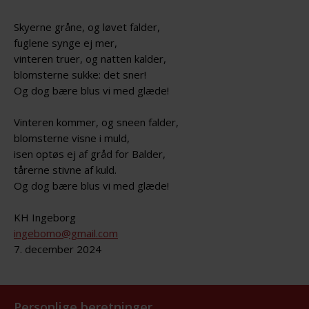
Skyerne gråne, og løvet falder,
fuglene synge ej mer,
vinteren truer, og natten kalder,
blomsterne sukke: det sner!
Og dog bære blus vi med glæde!
Vinteren kommer, og sneen falder,
blomsterne visne i muld,
isen optøs ej af gråd for Balder,
tårerne stivne af kuld.
Og dog bære blus vi med glæde!
KH Ingeborg
ingebomo@gmail.com
7. december 2024
Personlige beretninger