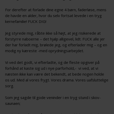
For derefter at forlade dine egne 4 børn, faderløse, mens
de havde en alder, hvor du selv fortsat levede i en tryg
kernefamilie! FUCK DIG!
Jeg styrede mig, råbte ikke så højt, at jeg risikerede at
forstyrre naboerne – det hjalp alligevel, lidt. FUCK alle jer
der har forladt mig, brølede jeg, og efterlader mig – og en
modig ny kæreste -med oprydningsarbejdet.
Vi ved det godt, vi efterladte, og de fleste opgiver på
forhånd at kaste sig ud i nye parforhold,- vi ved, at vi
næsten ikke kan være det bekendt, at bede nogen holde
os ud. Med al vores frygt. Vores drama. Vores uafsluttelige
sorg.
Som jeg sagde til gode veninder i en tryg stund i skov-
saunaen;