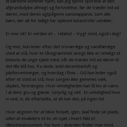
til børnene kommer hjem, kan jeg fjerne sporene af den
afgrundsdybe afmagt og fortvivlelse, før de træder ind ad
døren, med deres agtpågivne sanseapparat, som alle
børn, der alt for tidligt har oplevet katastrofer udvikler;
Er mor ok? Er verden et – relativt – trygt sted, også i dag?
Og mor, hun leder efter det troværdige og sandfærdige
sted at stå, hvor et tåregræmmet ansigt ikke er rimeligt at
belaste de unge sjæle med, når de træder ind ad døren til
det lille blå hus, fra skole, kold decemberluft og
juleforventninger, og hverdag i flow – OG hun leder også
efter et sted at stå, hvor sorgen ikke gemmes væk,
skjules, fortrænges. Hvor virkeligheden kan få lov at være.
I al dens gru og glæde. Ustyrlig og vild. En virkelighed hvor
vi ved, vi, de efterladte, at alt kan ske, på ingen tid.
Hvor angsten for at blive forladt, igen, skal finde sin plads,
uden at invalidere et liv, en sjæl, i hvert fald et
tilknytningssystem. For hvor i alverden finder man mod,